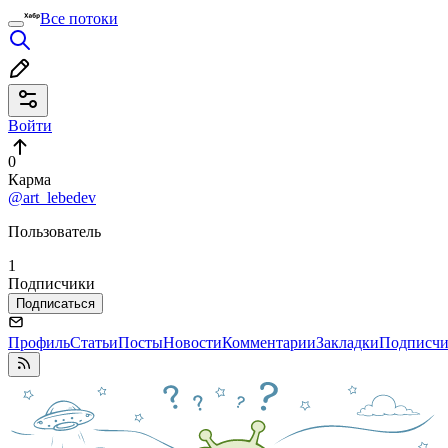
Все потоки
Войти
0
Карма
@art_lebedev
Пользователь
1
Подписчики
Подписаться
Профиль
Статьи
Посты
Новости
Комментарии
Закладки
Подписч