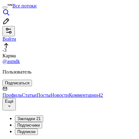
Все потоки
Войти
-3
Карма
@asmdk
Пользователь
Подписаться
Профиль
Статьи
Посты
Новости
Комментарии
42
Ещё
Закладки
21
Подписчики
Подписки