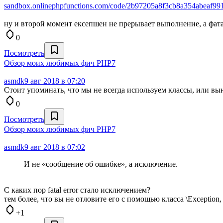
sandbox.onlinephpfunctions.com/code/2b97205a8f3cb8a354abeaf9
ну и второй момент ексепшен не прерывает выполнение, а фат
0
Посмотреть
Обзор моих любимых фич PHP7
asmdk
9 авг 2018 в 07:20
Стоит упоминать, что мы не всегда используем классы, или в
0
Посмотреть
Обзор моих любимых фич PHP7
asmdk
9 авг 2018 в 07:02
И не «сообщение об ошибке», а исключение.
С каких пор fatal error стало исключением?
тем более, что вы не отловите его с помощью класса \Exception,
+1