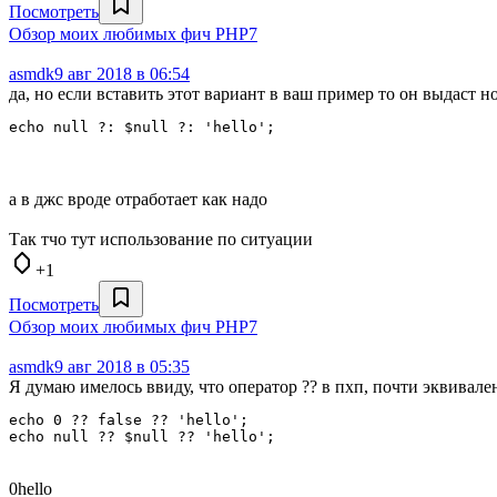
Посмотреть
Обзор моих любимых фич PHP7
asmdk
9 авг 2018 в 06:54
да, но если вставить этот вариант в ваш пример то он выдаст н
echo null ?: $null ?: 'hello';
а в джс вроде отработает как надо
Так тчо тут использование по ситуации
+1
Посмотреть
Обзор моих любимых фич PHP7
asmdk
9 авг 2018 в 05:35
Я думаю имелось ввиду, что оператор ?? в пхп, почти эквивалент
echo 0 ?? false ?? 'hello';

0hello