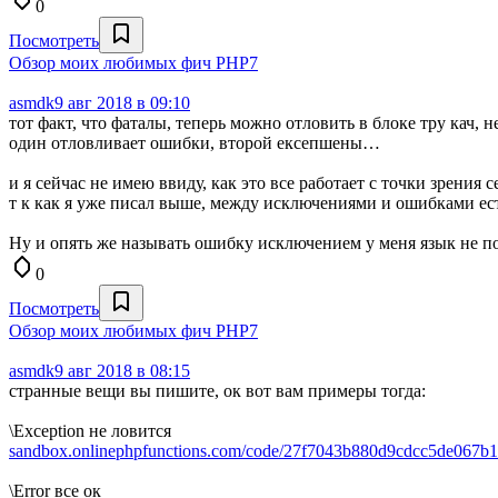
0
Посмотреть
Обзор моих любимых фич PHP7
asmdk
9 авг 2018 в 09:10
тот факт, что фаталы, теперь можно отловить в блоке тру кач, 
один отловливает ошибки, второй ексепшены…
и я сейчас не имею ввиду, как это все работает с точки зрения 
т к как я уже писал выше, между исключениями и ошибками ес
Ну и опять же называть ошибку исключением у меня язык не 
0
Посмотреть
Обзор моих любимых фич PHP7
asmdk
9 авг 2018 в 08:15
странные вещи вы пишите, ок вот вам примеры тогда:
\Exception не ловится
sandbox.onlinephpfunctions.com/code/27f7043b880d9cdcc5de067
\Error все ок