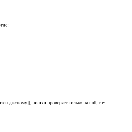
отис:
ен джсному ||, но пхп проверяет только на null, т е: