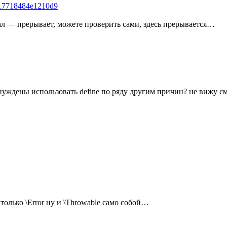
917718484e1210d9
ал — прерывает, можете проверить сами, здесь прерывается…
ынуждены использовать define по ряду другим причин? не вижу 
 только \Error ну и \Throwable само собой…