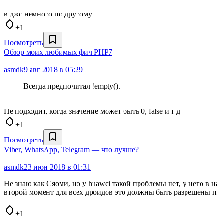
в джс немного по другому…
+1
Посмотреть
Обзор моих любимых фич PHP7
asmdk
9 авг 2018 в 05:29
Всегда предпочитал !empty().
Не подходит, когда значение может быть 0, false и т д
+1
Посмотреть
Viber, WhatsApp, Telegram — что лучше?
asmdk
23 июн 2018 в 01:31
Не знаю как Сяоми, но у huawei такой проблемы нет, у него 
второй момент для всех дроидов это должны быть разрешены
+1