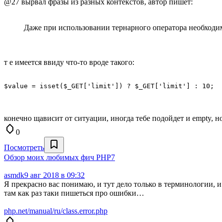
@27 вырвал фразы из разных контекстов, автор пишет:
Даже при использовании тернарного оператора необходим
т е имеется ввиду что-то вроде такого:
$value = isset($_GET['limit']) ? $_GET['limit'] : 10;
конечно щависит от ситуации, иногда тебе подойдет и empty, н
0
Посмотреть
Обзор моих любимых фич PHP7
asmdk
9 авг 2018 в 09:32
Я прекрасно вас понимаю, и тут дело только в терминологии, и 
там как раз таки пишеться про ошибки…
php.net/manual/ru/class.error.php