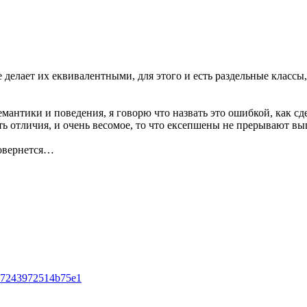
не делает их еквивалентными, для этого и есть раздельные классы
семантики и поведения, я говорю что назвать это ошибкой, как сд
ть отличия, и очень весомое, то что ексепшены не прерывают вы
повернется…
b17243972514b75e1