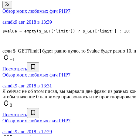
Обзор моих любимых фич PHP7
asmdk
9 авг 2018 в 13:39
$value = empty($_GET['limit']) ? $_GET['limit'] : 10;
если $_GET['limit'] будет равно нулю, то $value будет равно 10, 
+1
Посмотреть
Обзор моих любимых фич PHP7
asmdk
9 авг 2018 в 13:31
Я сейчас не об этом писал, вы вырвали две фразы из разных кон
чтобы значение 0 например присвоилось и не проигнорировал
0
Посмотреть
Обзор моих любимых фич PHP7
asmdk
9 авг 2018 в 12:29