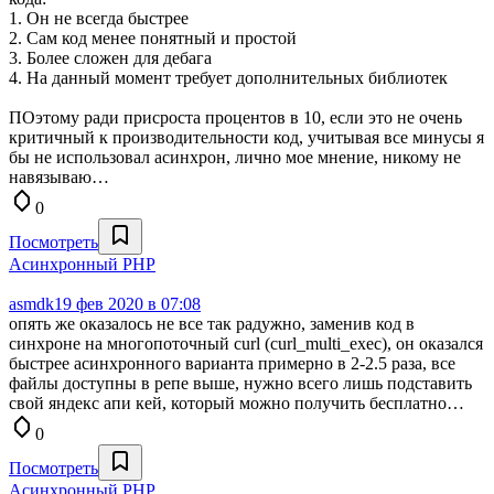
1. Он не всегда быстрее
2. Сам код менее понятный и простой
3. Более сложен для дебага
4. На данный момент требует дополнительных библиотек
ПОэтому ради присроста процентов в 10, если это не очень
критичный к производительности код, учитывая все минусы я
бы не использовал асинхрон, лично мое мнение, никому не
навязываю…
0
Посмотреть
Aсинхронный PHP
asmdk
19 фев 2020 в 07:08
опять же оказалось не все так радужно, заменив код в
синхроне на многопоточный curl (curl_multi_exec), он оказался
быстрее асинхронного варианта примерно в 2-2.5 раза, все
файлы доступны в репе выше, нужно всего лишь подставить
свой яндекс апи кей, который можно получить бесплатно…
0
Посмотреть
Aсинхронный PHP