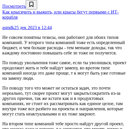
Посмотреть
Как крысячить и выжить, или крысы бегут первыми с ИТ-
корабля
asmdk
25 дек 2023 в 12:44
Не совсем понятны тезисы, они работают для обоих типов
компаний. У второго типа компаний тоже есть определенный
бюджет, и чем больше расходы - тем меньше доходы, так что
каждому постоянно повышать себе зп тоже не получится.
По поводу увольнения тоже самое, если ты уволишься, проект
продолжит жить и тебе найдут замену, во вротом типе
компаний иногда это даже проще, т к могут быть уже готовые
на замену люди.
По поводу того что может не остаться задач, это почти
нереально, тут скорее проект могут закрыть/сократить из-за
других причин, так же кстати как и в продуктовых
компаниях, не стоит их рассматривать как единое целое, там
внутри тоже все разбито на проекты и направления, которые
могут стать неактуальными и их тоже закроют.
На втором типе компаний тебе просто найдут другой проект,
что иногда даже и хорошо, т к считается, что менять домен и