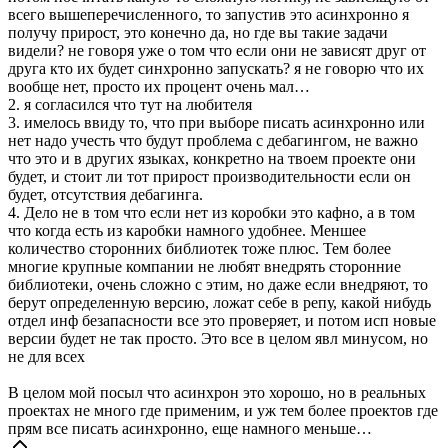
всего вышеперечисленного, то запустив это асинхронно я
получу прирост, это конечно да, но где вы такие задачи
видели? не говоря уже о том что если они не зависят друг от
друга кто их будет синхронно запускать? я не говорю что их
вообще нет, просто их процент очень мал…
2. я согласился что тут на любителя
3. имелось ввиду то, что при выборе писать асинхронно или
нет надо учесть что будут проблема с дебагингом, не важно
что это и в других языках, конкретно на твоем проекте они
будет, и стоит ли тот прирост производительности если он
будет, отсутствия дебагинга.
4. Дело не в том что если нет из коробки это кафно, а в том
что когда есть из каробки намного удобнее. Меншее
количество сторонних библиотек тоже плюс. Тем более
многие крупные компании не любят внедрять сторонние
библиотеки, очень сложно с этим, но даже если внедряют, то
берут определенную версию, ложат себе в репу, какой нибудь
отдел инф безапасности все это проверяет, и потом исп новые
версии будет не так просто. Это все в целом явл минусом, но
не для всех
В целом мой посыл что асинхрон это хорошо, но в реальных
проектах не много где применим, и уж тем более проектов где
прям все писать асинхронно, еще намного меньше…