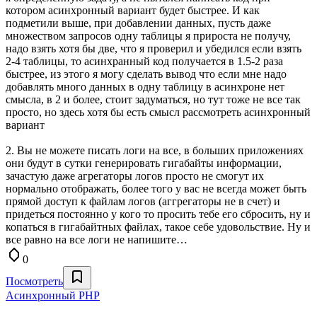
котором асинхронный вариант будет быстрее. И как
подметили выше, при добавлении данных, пусть даже
множеством запросов одну таблицы я прироста не получу,
надо взять хотя бы две, что я проверил и убедился если взять
2-4 таблицы, то асинхранный код получается в 1.5-2 раза
быстрее, из этого я могу сделать вывод что если мне надо
добавлять много данных в одну таблицу в асинхроне нет
смысла, в 2 и более, стоит задуматься, но тут тоже не все так
просто, но здесь хотя бы есть смысл рассмотреть асинхронный
вариант
2. Вы не можете писать логи на все, в больших приложениях
они будут в сутки генерировать гигабайты информации,
зачастую даже агрегаторы логов просто не смогут их
нормально отображать, более того у вас не всегда может быть
прямой доступ к файлам логов (аггрегаторы не в счет) и
придеться постоянно у кого то просить тебе его сбросить, ну и
копаться в гигабайтных файлах, такое себе удовольствие. Ну и
все равно на все логи не напишите…
0
Посмотреть
Aсинхронный PHP