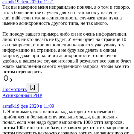
asmdk
19 фев 2020 в 11:21
Так вы наверное меня неправильно поняли, я о том и говорю,
что в большинстве случаев для хттп запросов у нас есть
curl_milti если нужна асинхронность, случаев когда нужна
именно асинхронность другого типа, не так много.
По поводу вашего примера либо он не очень информативен,
либо так никто делать не будет. У меня будет на странице 10
аякс запросов, и при выполнении каждого я уже увижу эту
информацию на странице, я не буду все делать в одном
запросе, даже при наличии асинхронности это не очень
удобно, в вашем же случае итоговый результат все равно будет
ждать выполнения самого медленного запроса, чтобы все это
потом отрендерить.
0
Посмотреть
Aсинхронный PHP
asmdk
19 фев 2020 в 11:09
1. Я понимаю, но я написал код который хоть немного
приближен к большинству реальных задач, ваш посыл я
понял, если мне надо будет выполнить 1000 хттп запросов,
потом 100к инсертов в базу, не зависящих от этих запросов и
потом посчитать какую-то сложную логику, не зависящую от