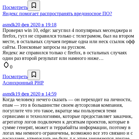
Посмотреть
Яндекс помогает распространять вредоносное ПО?
asmdk
20 фев 2020 в 19:18
Проверял win 10, edge: загуглил 4 популярных месенджера и
firefox, гугл не справился только с телеграмом, был на втором
месте, в остальных случаея первые одна или неск ссылок офф
сайты. Поисковые запросы на русском.
Яндекс же справился только с firefox, в остальных случаях
один раз второй результат или намного ниже…
0
Посмотреть
Aсинхронный PHP
asmdk
19 фев 2020 в 14:59
Когда человеку нечего сказать — он переходит на личности,
епам — это в большинстве своем аутсорсовая компания,
погуглите что это такое, вкратце мы пользуемся теми
сервисами и технологиями, которые предоставляет заказчик,
агрегатор логов подключен к десяткам проектов, которые в
сумме генерят, может и террабайты информации, поэтому в
логах мы немного ограничены, возможно все это связано и с
расходами, утверждать не буду, т к этим занимаются другие