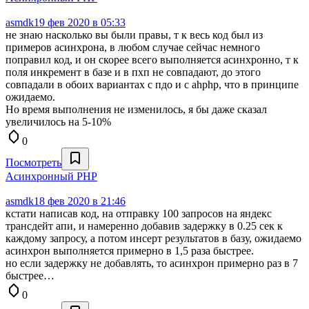
asmdk
19 фев 2020 в 05:33
не знаю насколько вы были правы, т к весь код был из
примеров асинхрона, в любом случае сейчас немного
поправил код, и он скорее всего выполняется асинхронно, т к
поля инкремент в базе и в пхп не совпадают, до этого
совпадали в обоих вариантах с пдо и с ahphp, что в принципе
ожидаемо.
Но время выполнения не изменилось, я бы даже сказал
увеличилось на 5-10%
0
Посмотреть
Aсинхронный PHP
asmdk
18 фев 2020 в 21:46
кстати написав код, на отправку 100 запросов на яндекс
трансдейт апи, и намеренно добавив задержку в 0.25 сек к
каждому запросу, а потом инсерт результатов в базу, ожидаемо
асинхрон выполняется примерно в 1,5 раза быстрее.
но если задержку не добавлять, то асинхрон примерно раз в 7
быстрее…
0