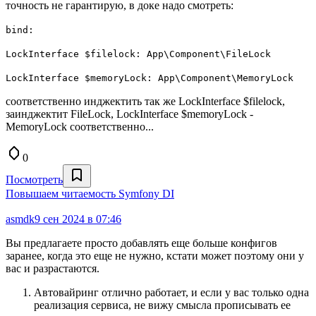
точность не гарантирую, в доке надо смотреть:
bind:
LockInterface $filelock: App\Component\FileLock
LockInterface $memoryLock: App\Component\MemoryLock
соответственно инджектить так же LockInterface $filelock,
заинджектит FileLock, LockInterface $memoryLock -
MemoryLock соответственно...
0
Посмотреть
Повышаем читаемость Symfony DI
asmdk
9 сен 2024 в 07:46
Вы предлагаете просто добавлять еще больше конфигов
заранее, когда это еще не нужно, кстати может поэтому они у
вас и разрастаются.
Автовайринг отлично работает, и если у вас только одна
реализация сервиса, не вижу смысла прописывать ее