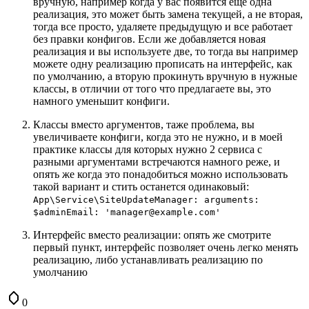
вручную, например когда у вас появится еще одна
реализация, это может быть замена текущей, а не вторая,
тогда все просто, удаляете предыдущую и все работает
без правки конфигов. Если же добавляется новая
реализация и вы используете две, то тогда вы например
можете одну реализацию прописать на интерфейс, как
по умолчанию, а вторую прокинуть вручную в нужные
классы, в отличии от того что предлагаете вы, это
намного уменьшит конфиги.
Классы вместо аргументов, таже проблема, вы
увеличиваете конфиги, когда это не нужно, и в моей
практике классы для которых нужно 2 сервиса с
разными аргументами встречаются намного реже, и
опять же когда это понадобиться можно использовать
такой вариант и стить останется одинаковый:
App\Service\SiteUpdateManager: arguments:
$adminEmail: 'manager@example.com'
Интерфейс вместо реализации: опять же смотрите
первый пункт, интерфейс позволяет очень легко менять
реализацию, либо устанавливать реализацию по
умолчанию
0