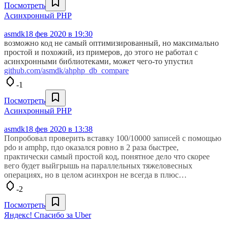
Посмотреть
Aсинхронный PHP
asmdk
18 фев 2020 в 19:30
возможно код не самый оптимизированный, но максимально
простой и похожий, из примеров, до этого не работал с
асинхронными библиотеками, может чего-то упустил
github.com/asmdk/ahphp_db_compare
-1
Посмотреть
Aсинхронный PHP
asmdk
18 фев 2020 в 13:38
Попробовал проверить вставку 100/10000 записей с помощью
pdo и amphp, пдо оказался ровно в 2 раза быстрее,
практически самый простой код, понятное дело что скорее
вего будет выйгрышь на параллельных тяжеловесных
операциях, но в целом асинхрон не всегда в плюс…
-2
Посмотреть
Яндекс! Спасибо за Uber