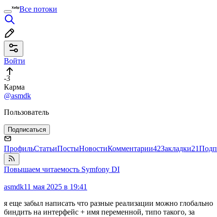
Все потоки
Войти
-3
Карма
@asmdk
Пользователь
Подписаться
Профиль
Статьи
Посты
Новости
Комментарии
42
Закладки
21
Подп
Повышаем читаемость Symfony DI
asmdk
11 мая 2025 в 19:41
я еще забыл написать что разные реализации можно глобально
биндить на интерфейс + имя переменной, типо такого, за