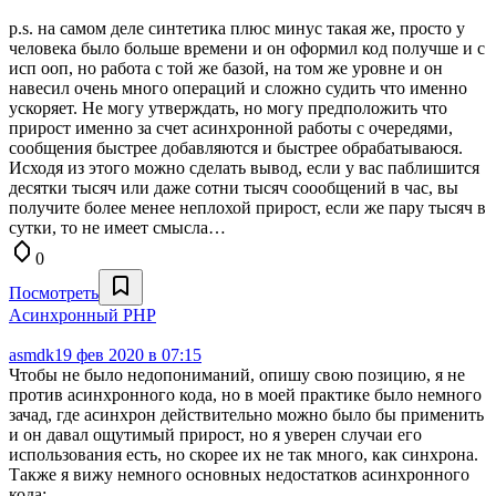
p.s. на самом деле синтетика плюс минус такая же, просто у
человека было больше времени и он оформил код получше и с
исп ооп, но работа с той же базой, на том же уровне и он
навесил очень много операций и сложно судить что именно
ускоряет. Не могу утверждать, но могу предположить что
прирост именно за счет асинхронной работы с очередями,
сообщения быстрее добавляются и быстрее обрабатываюся.
Исходя из этого можно сделать вывод, если у вас паблишится
десятки тысяч или даже сотни тысяч соообщений в час, вы
получите более менее неплохой прирост, если же пару тысяч в
сутки, то не имеет смысла…
0
Посмотреть
Aсинхронный PHP
asmdk
19 фев 2020 в 07:15
Чтобы не было недопониманий, опишу свою позицию, я не
против асинхронного кода, но в моей практике было немного
зачад, где асинхрон действительно можно было бы применить
и он давал ощутимый прирост, но я уверен случаи его
использования есть, но скорее их не так много, как синхрона.
Также я вижу немного основных недостатков асинхронного
кода: