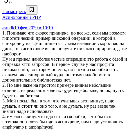
0
Посмотреть
Aсинхронный PHP
asmdk
19 фев 2020 в 10:10
1. Понимаю что скорее придирка, но все же, если мы возьмем
гипотетический пример дисковой операции, в которой в
синхроне у нас файл пишеться с максимальной скоростью на
диск, то в асинхроне вы не получите никакого прироста, даже
наоборот.
Ну и я привел найболее частые операции: это работа с базой и
отправка хттп запросов. В первом случае у нас профита
никакого нет, во втором он есть, но в пхп из коробки есть
скажем так асинхронный курл, поэтому надобности в
дополнительных библиотеках нет.
2. По мне даже на простом примере видны небольшие
отличия, на реальном коде их будет еще больше, но ок, пусть
будет на любителя.
3. Мой посыл был в том, что учитывая этот минус, надо
думать, а стоит ли оно того, а не думать, ну раз везде так,
значит надо использовать.
4. имелось ввиду, что пдо есть из коробки, а чтобы исп
возможности хотя бы пдо в асинхроне, нам надо установить
amphp/amp и amphp/mysql