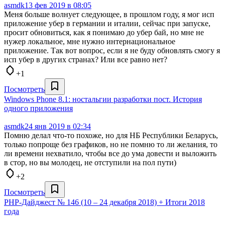
asmdk
13 фев 2019 в 08:05
Меня больше волнует следующее, в прошлом году, я мог исп
приложение убер в германии и италии, сейчас при запуске,
просит обновиться, как я понимаю до убер бай, но мне не
нужер локальное, мне нужно интернациональное
приложение. Так вот вопрос, если я не буду обновлять смогу я
исп убер в других странах? Или все равно нет?
+1
Посмотреть
Windows Phone 8.1: ностальгии разработки пост. История
одного приложения
asmdk
24 янв 2019 в 02:34
Помню делал что-то похоже, но для НБ Республики Беларусь,
только попроще без графиков, но не помню то ли желания, то
ли времени нехватило, чтобы все до ума довести и выложить
в стор, но вы молодец, не отступили на пол пути)
+2
Посмотреть
PHP-Дайджест № 146 (10 – 24 декабря 2018) + Итоги 2018
года