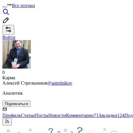
Все потоки
Войти
0
Карма
Алексей Стрельников
@astrelnikov
Аналитик
Подписаться
Профиль
Статьи
Посты
Новости
Комментарии
71
Закладки
124
Под