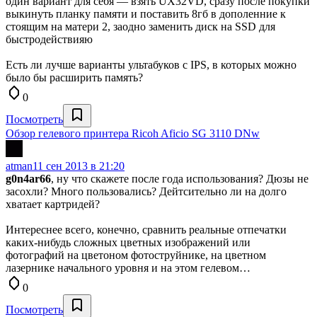
один вариант для себя — взять UX32VD, сразу после покупки
выкинуть планку памяти и поставить 8гб в дополенние к
стоящим на матери 2, заодно заменить диск на SSD для
быстродействияю
Есть ли лучше варианты ультабуков с IPS, в которых можно
было бы расширить память?
0
Посмотреть
Обзор гелевого принтера Ricoh Aficio SG 3110 DNw
atman
11 сен 2013 в 21:20
g0n4ar66
, ну что скажете после года использования? Дюзы не
засохли? Много пользовались? Дейтсительно ли на долго
хватает картридей?
Интереснее всего, конечно, сравнить реальные отпечатки
каких-нибудь сложных цветных изображений или
фотографий на цветоном фотоструйнике, на цветном
лазернике начального уровня и на этом гелевом…
0
Посмотреть