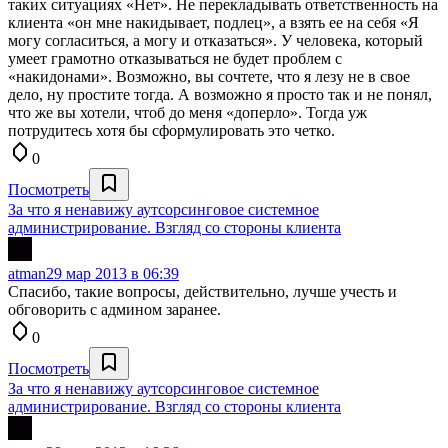
таких ситуациях «Нет». Не перекладывать ответственность на
клиента «он мне накидывает, подлец», а взять ее на себя «Я
могу согласиться, а могу и отказаться». У человека, который
умеет грамотно отказываться не будет проблем с
«накидонами». Возможно, вы сочтете, что я лезу не в свое
дело, ну простите тогда. А возможно я просто так и не понял,
что же вы хотели, чтоб до меня «доперло». Тогда уж
потрудитесь хотя бы сформулировать это четко.
0
Посмотреть
За что я ненавижу аутсорсинговое системное
администрирование. Взгляд со стороны клиента
atman
29 мар 2013 в 06:39
Спасибо, такие вопросы, действительно, лучше учесть и
обговорить с админом заранее.
0
Посмотреть
За что я ненавижу аутсорсинговое системное
администрирование. Взгляд со стороны клиента