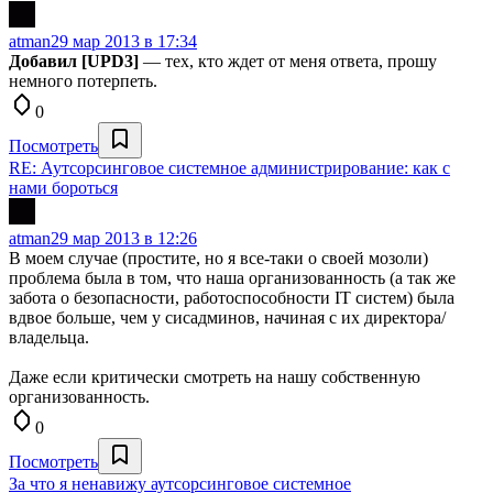
atman
29 мар 2013 в 17:34
Добавил [UPD3]
— тех, кто ждет от меня ответа, прошу
немного потерпеть.
0
Посмотреть
RE: Аутсорсинговое системное администрирование: как с
нами бороться
atman
29 мар 2013 в 12:26
В моем случае (простите, но я все-таки о своей мозоли)
проблема была в том, что наша организованность (а так же
забота о безопасности, работоспособности IT систем) была
вдвое больше, чем у сисадминов, начиная с их директора/
владельца.
Даже если критически смотреть на нашу собственную
организованность.
0
Посмотреть
За что я ненавижу аутсорсинговое системное