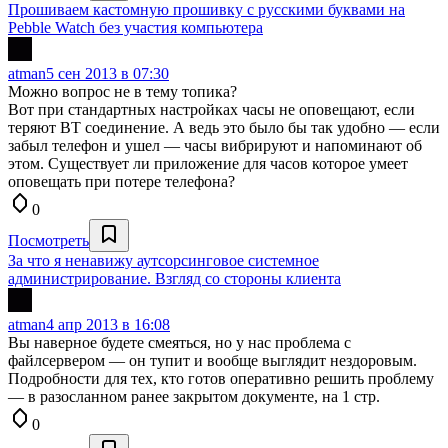
Прошиваем кастомную прошивку с русскими буквами на
Pebble Watch без участия компьютера
atman
5 сен 2013 в 07:30
Можно вопрос не в тему топика?
Вот при стандартных настройках часы не оповещают, если
теряют BT соединение. А ведь это было бы так удобно — если
забыл телефон и ушел — часы вибрируют и напоминают об
этом. Существует ли приложение для часов которое умеет
оповещать при потере телефона?
0
Посмотреть
За что я ненавижу аутсорсинговое системное
администрирование. Взгляд со стороны клиента
atman
4 апр 2013 в 16:08
Вы наверное будете смеяться, но у нас проблема с
файлсервером — он тупит и вообще выглядит нездоровым.
Подробности для тех, кто готов оперативно решить проблему
— в разосланном ранее закрытом документе, на 1 стр.
0