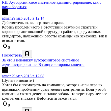
RE: Аутсорсинговое системное администрирование: как с
нами бороться
atman
29 мар 2013 в 12:14
Действительно, вы чертовски правы.
Корень проблем часто в отсутствии разумной стратегии,
хорошо организованной структуры работы, продуманных
стандартов, налаженной работы команды как заказчика, так и
исполнителя.
0
Посмотреть
За что я ненавижу аутсорсинговое системное
администрирование. Взгляд со стороны клиента
atman
29 мар 2013 в 12:08
Шутить изволите )
Хотел бы я посмотреть на компанию, которая «при первых
признаках проблемы» сразу меняет контрагента. Если у этой
компании хватит денег на такие забавы, то через пару лет все
контрагенты даже в Дефолтсити закончатся.
0