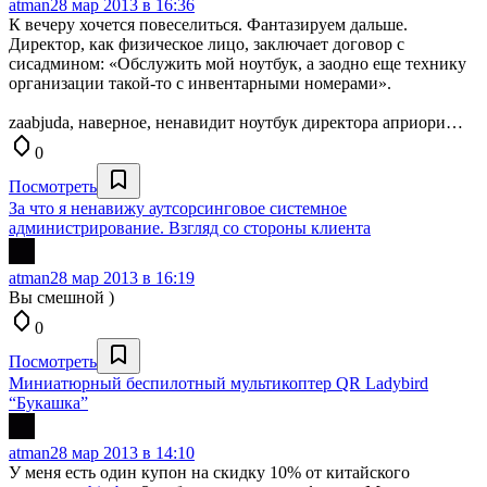
atman
28 мар 2013 в 16:36
К вечеру хочется повеселиться. Фантазируем дальше.
Директор, как физическое лицо, заключает договор с
сисадмином: «Обслужить мой ноутбук, а заодно еще технику
организации такой-то с инвентарными номерами».
zaabjuda, наверное, ненавидит ноутбук директора априори…
0
Посмотреть
За что я ненавижу аутсорсинговое системное
администрирование. Взгляд со стороны клиента
atman
28 мар 2013 в 16:19
Вы смешной )
0
Посмотреть
Миниатюрный беспилотный мультикоптер QR Ladybird
“Букашка”
atman
28 мар 2013 в 14:10
У меня есть один купон на скидку 10% от китайского