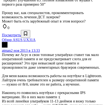
“процент улучшений 85. Полное избавление от мушки с
первого раза примерно 50”
Прошу вас, как специалистов, прокомментировать
возможность лечения ДСТ лазером?
Может быть есть зарубежный опыт в этом вопросе?
0
Посмотреть
Обзор ASUS UX31A
atman
2 ноя 2013 в 13:33
Почему же Асус в свои топовые ультрабуки ставит так мало
оперативной памяти и не предусматривает слота для ее
расширения? Это при невысокой цене памяти и
прожорливости даже элементарных браузеров современных.
Для меня важна возможность работы на ноутбуке в Lightroom.
Лайтрум очень требователен к размеру оперативной памяти
— нужно от 8гб, иначе это не работа, а мучение.
Наконец-то появились ноутбуки с прекрасными IPS
матрицами. Но в них мало памяти :(
Из всей линейки ультрабуков 11-13 дюймов я вижу только