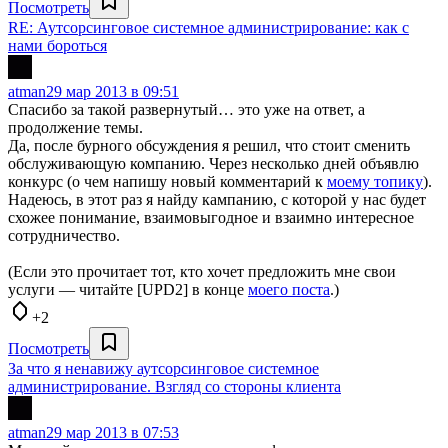
Посмотреть
RE: Аутсорсинговое системное администрирование: как с
нами бороться
atman
29 мар 2013 в 09:51
Спасибо за такой развернутый… это уже на ответ, а
продолжение темы.
Да, после бурного обсуждения я решил, что стоит сменить
обслуживающую компанию. Через несколько дней объявлю
конкурс (о чем напишу новый комментарий к
моему топику
).
Надеюсь, в этот раз я найду кампанию, с которой у нас будет
схожее понимание, взаимовыгодное и взаимно интересное
сотрудничество.
(Если это прочитает тот, кто хочет предложить мне свои
услуги — читайте [UPD2] в конце
моего поста
.)
+2
Посмотреть
За что я ненавижу аутсорсинговое системное
администрирование. Взгляд со стороны клиента
atman
29 мар 2013 в 07:53