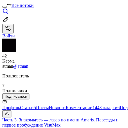
Все потоки
Войти
42
Карма
atman
@atman
Пользователь
7
Подписчики
Подписаться
Профиль
Статьи
5
Посты
Новости
Комментарии
144
Закладки
6
Под
Часть 3. Знакомьтесь — лазер по имени Amaris. Переезды и
первое пробуждение VisuMax