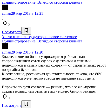
администрирование. Взгляд со стороны клиента
atman
29 мар 2013 в 12:21
)
0
Посмотреть
За что я ненавижу аутсорсинговое системное
администрирование. Взгляд со стороны клиента
atman
29 мар 2013 в 12:20
Знаете, в мне по бизнесу приходится работать над
сопровождением сотен сделок с десятками и сотнями
подрядчиков в самых разных сферах — от строительных работ
до дизайна буклетов.
К сожалению, российская действительность такова, что 80%
подрядчиков э-э-э, мягко говоря не идеально ведут дела.
Впрочем по сути согласен — решить, что все же «проще
сделать новых, чем отмыть этих» можно было и раньше.
0
Посмотреть