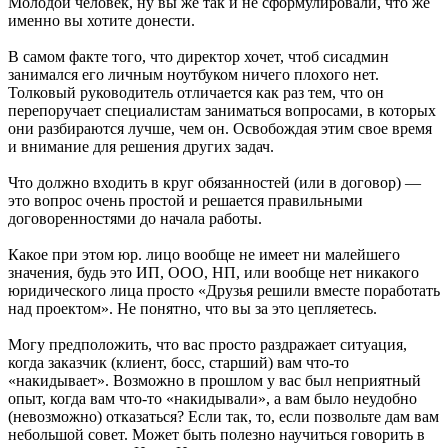
Молодой человек, ну вы же так и не сформулировали, что же
именно вы хотите донести.
В самом факте того, что директор хочет, чтоб сисадмин
занимался его личным ноутбуком ничего плохого нет.
Толковый руководитель отличается как раз тем, что он
перепоручает специалистам заниматься вопросами, в которых
они разбираются лучше, чем он. Освобождая этим свое время
и внимание для решения других задач.
Что должно входить в круг обязанностей (или в договор) —
это вопрос очень простой и решается правильными
договоренностями до начала работы.
Какое при этом юр. лицо вообще не имеет ни малейшего
значения, будь это ИП, ООО, НП, или вообще нет никакого
юридического лица просто «Друзья решили вместе поработать
над проектом». Не понятно, что вы за это цепляетесь.
Могу предположить, что вас просто раздражает ситуация,
когда заказчик (клиент, босс, старший) вам что-то
«накидывает». Возможно в прошлом у вас был неприятный
опыт, когда вам что-то «накидывали», а вам было неудобно
(невозможно) отказаться? Если так, то, если позвольте дам вам
небольшой совет. Может быть полезно научиться говорить в