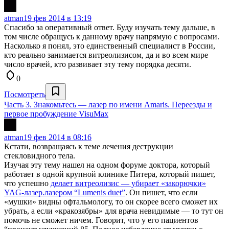
atman
19 фев 2014 в 13:19
Спасибо за оперативный ответ. Буду изучать тему дальше, в
том числе обращусь к данному врачу напрямую с вопросами.
Насколько я понял, это единственный специалист в России,
кто реально занимается витреолизисом, да и во всем мире
число врачей, кто развивает эту тему порядка десяти.
0
Посмотреть
Часть 3. Знакомьтесь — лазер по имени Amaris. Переезды и
первое пробуждение VisuMax
atman
19 фев 2014 в 08:16
Кстати, возвращаясь к теме лечения деструкции
стекловидного тела.
Изучая эту тему нашел на одном форуме доктора, который
работает в одной крупной клинике Питера, который пишет,
что успешно
делает витреолизис — убирает «закорючки»
YAG-лазер.лазером “Lumenis duet”
. Он пишет, что если
«мушки» видны офтальмологу, то он скорее всего сможет их
убрать, а если «кракозябры» для врача невидимые — то тут он
помочь не сможет ничем. Говорит, что у его пациентов