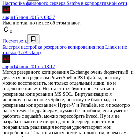
Настройка файлового сервера Samba в корпоративной сети
augin
15 июл 2015 в 08:37
Именно так, но не все об этом знают.
0
Посмотреть
Быстрая настройка резервного копирования под Linux и не
только (UrBackup)
augin
14 июл 2015 в 18:17
Метод резервного копирования Exchange очень бюджетный, и
делается по средствам PowerShell в PST файлы, поэтому
можно восстановить, не только отдельный ящик, но и
отдельное письмо. Но эта статья будет после статьи о
резервном копировании MS SQL. Виртуализацию я
использую на основе vSphere, поэтому не было задач с
резервным копированием Hyper-V и Parallels, но я посмотрю
на эту тему. По драйверам, думаю без проблем, если умеете
работать с squashfs, можно пересобрать livecd. Ну и я не
разрабатываю и не пиарю данный сервер, просто мне
понравилась реализация которая удволетворяет мои
потребности. Так что я смогу помочь только тем, в чем сам