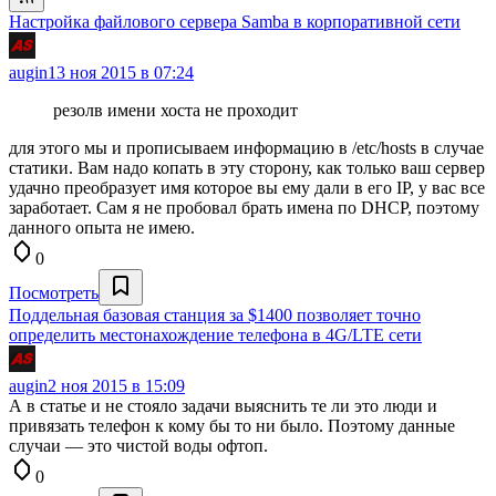
Настройка файлового сервера Samba в корпоративной сети
augin
13 ноя 2015 в 07:24
резолв имени хоста не проходит
для этого мы и прописываем информацию в /etc/hosts в случае
статики. Вам надо копать в эту сторону, как только ваш сервер
удачно преобразует имя которое вы ему дали в его IP, у вас все
заработает. Сам я не пробовал брать имена по DHCP, поэтому
данного опыта не имею.
0
Посмотреть
Поддельная базовая станция за $1400 позволяет точно
определить местонахождение телефона в 4G/LTE сети
augin
2 ноя 2015 в 15:09
А в статье и не стояло задачи выяснить те ли это люди и
привязать телефон к кому бы то ни было. Поэтому данные
случаи — это чистой воды офтоп.
0