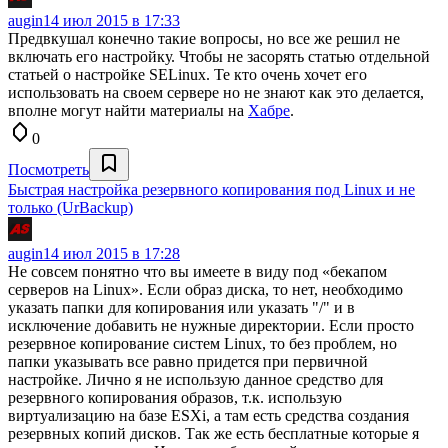
augin
14 июл 2015 в 17:33
Предвкушал конечно такие вопросы, но все же решил не
включать его настройку. Чтобы не засорять статью отдельной
статьей о настройке SELinux. Те кто очень хочет его
использовать на своем сервере но не знают как это делается,
вполне могут найти материалы на
Хабре
.
0
Посмотреть
Быстрая настройка резервного копирования под Linux и не
только (UrBackup)
augin
14 июл 2015 в 17:28
Не совсем понятно что вы имеете в виду под «бекапом
серверов на Linux». Если образ диска, то нет, необходимо
указать папки для копирования или указать "/" и в
исключение добавить не нужные директории. Если просто
резервное копирование систем Linux, то без проблем, но
папки указывать все равно придется при первичной
настройке. Лично я не использую данное средство для
резервного копирования образов, т.к. использую
виртуализацию на базе ESXi, а там есть средства создания
резервных копий дисков. Так же есть бесплатные которые я