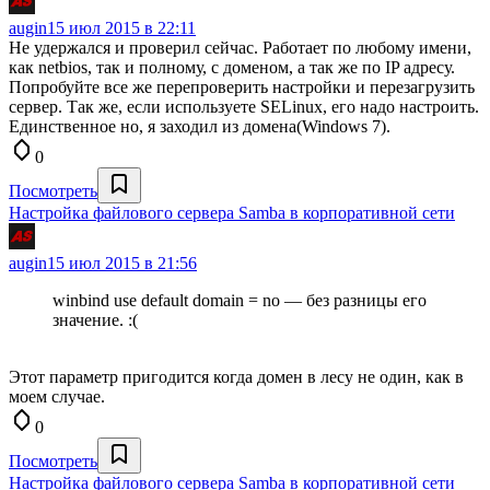
augin
15 июл 2015 в 22:11
Не удержался и проверил сейчас. Работает по любому имени,
как netbios, так и полному, с доменом, а так же по IP адресу.
Попробуйте все же перепроверить настройки и перезагрузить
сервер. Так же, если используете SELinux, его надо настроить.
Единственное но, я заходил из домена(Windows 7).
0
Посмотреть
Настройка файлового сервера Samba в корпоративной сети
augin
15 июл 2015 в 21:56
winbind use default domain = no — без разницы его
значение. :(
Этот параметр пригодится когда домен в лесу не один, как в
моем случае.
0
Посмотреть
Настройка файлового сервера Samba в корпоративной сети