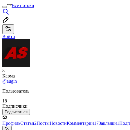
Все потоки
Войти
8
Карма
@augin
Пользователь
18
Подписчики
Подписаться
Профиль
Статьи
2
Посты
Новости
Комментарии
17
Закладки
1
Подп