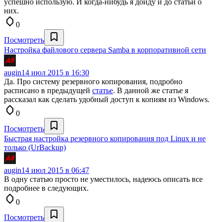
успешно использую. И когда-нибудь я дойду и до статьи о
них.
0
Посмотреть
Настройка файлового сервера Samba в корпоративной сети
augin
14 июл 2015 в 16:30
Да. Про систему резервного копирования, подробно
расписано в предыдущей
статье
. В данной же статье я
рассказал как сделать удобный доступ к копиям из Windows.
0
Посмотреть
Быстрая настройка резервного копирования под Linux и не
только (UrBackup)
augin
14 июл 2015 в 06:47
В одну статью просто не уместилось, надеюсь описать все
подробнее в следующих.
0
Посмотреть