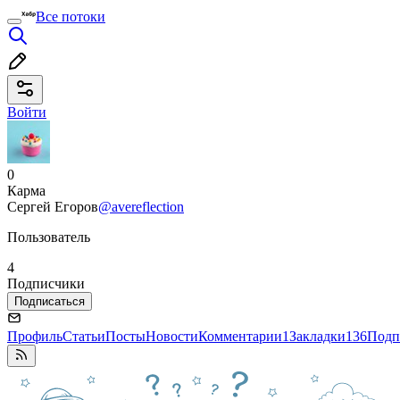
Все потоки
Войти
0
Карма
Сергей Егоров
@avereflection
Пользователь
4
Подписчики
Подписаться
Профиль
Статьи
Посты
Новости
Комментарии
1
Закладки
136
Подп