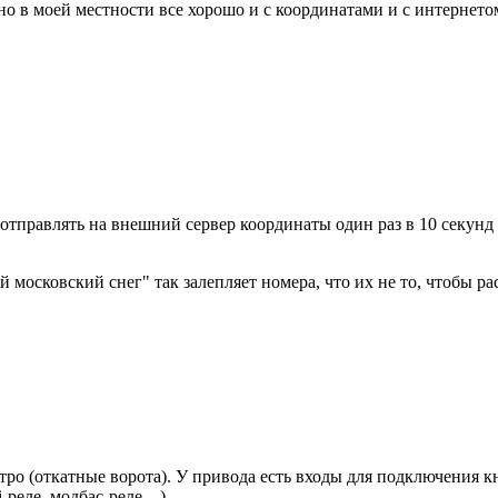
тно в моей местности все хорошо и с координатами и с интернето
о отправлять на внешний сервер координаты один раз в 10 секунд
московский снег" так залепляет номера, что их не то, чтобы рас
тро (откатные ворота). У привода есть входы для подключения кн
реле, модбас-реле... ).