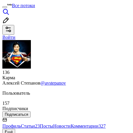
Все потоки
Войти
136
Карма
Алексей Степанов
@avstepanov
Пользователь
157
Подписчики
Подписаться
Профиль
Статьи
23
Посты
Новости
Комментарии
327
Ещё