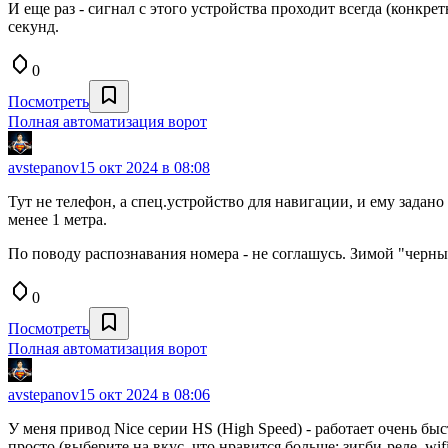
И еще раз - сигнал с этого устройства проходит всегда (конкре
секунд.
0
Посмотреть
Полная автоматизация ворот
avstepanov
15 окт 2024 в 08:08
Тут не телефон, а спец.устройство для навигации, и ему задан
менее 1 метра.
По поводу распознавания номера - не соглашусь. Зимой "черный 
0
Посмотреть
Полная автоматизация ворот
avstepanov
15 окт 2024 в 08:06
У меня привод Nice серии HS (High Speed) - работает очень быс
просто (выберите на вкус, что нравится больше: зигби-реле, wifi-