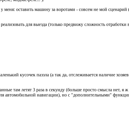
 у меня: оставить машину за воротами - совсем не мой сценарий
 реализовать для выезда (только предвижу сложность отработки в 
аленький кусочек паззла (а так да, отслеживается наличие хозяе
нные там летят 3 раза в секунду (больше просто смысла нет, я ж
(для автомобильной навигации), но с "дополнительными" функци