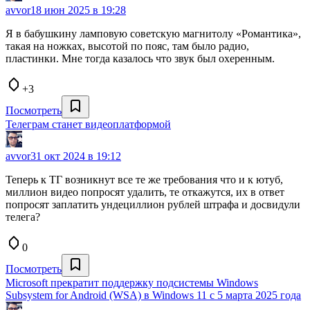
avvor
18 июн 2025 в 19:28
Я в бабушкину ламповую советскую магнитолу «Романтика»,
такая на ножках, высотой по пояс, там было радио,
пластинки. Мне тогда казалось что звук был охеренным.
+3
Посмотреть
Телеграм станет видеоплатформой
avvor
31 окт 2024 в 19:12
Теперь к ТГ возникнут все те же требования что и к ютуб,
миллион видео попросят удалить, те откажутся, их в ответ
попросят заплатить ундециллион рублей штрафа и досвидули
телега?
0
Посмотреть
Microsoft прекратит поддержку подсистемы Windows
Subsystem for Android (WSA) в Windows 11 с 5 марта 2025 года