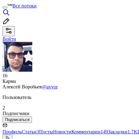
Все потоки
Войти
16
Карма
Алексей Воробьев
@avvor
Пользователь
2
Подписчики
Подписаться
Профиль
Статьи
3
Посты
Новости
Комментарии
149
Закладки
1.7K