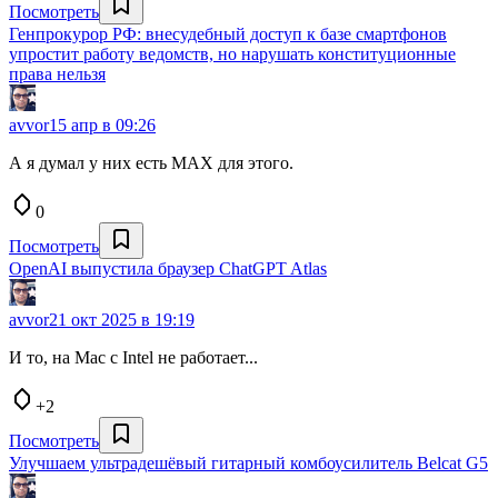
Посмотреть
Генпрокурор РФ: внесудебный доступ к базе смартфонов
упростит работу ведомств, но нарушать конституционные
права нельзя
avvor
15 апр в 09:26
А я думал у них есть MAX для этого.
0
Посмотреть
OpenAI выпустила браузер ChatGPT Atlas
avvor
21 окт 2025 в 19:19
И то, на Mac с Intel не работает...
+2
Посмотреть
Улучшаем ультрадешёвый гитарный комбоусилитель Belcat G5