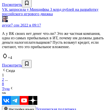
Посмотреть
VK запросила у Минцифры 3 млрд рублей на разработку
российского игрового движка
avvor
7 сен 2022 в 09:17
А у ВК своих нет денег что-ли? Это же частная компания,
одна из самых прибыльных в ИТ, почему им должны давать
деньги налогоплательщиков? Пусть возьмут кредит, если
считают, что это прибыльное вложение.
+4
Посмотреть
Сюда
1
2
...
8
Туда
Техническая поддержка
Настройка языка