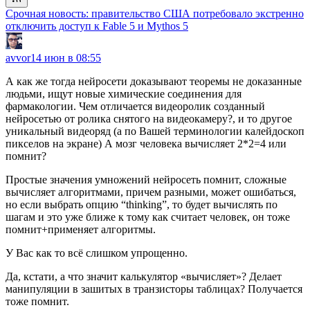
Срочная новость: правительство США потребовало экстренно
отключить доступ к Fable 5 и Mythos 5
avvor
14 июн в 08:55
А как же тогда нейросети доказывают теоремы не доказанные
людьми, ищут новые химические соединения для
фармакологии. Чем отличается видеоролик созданный
нейросетью от ролика снятого на видеокамеру?, и то другое
уникальный видеоряд (а по Вашей терминологии калейдоскоп
пикселов на экране) А мозг человека вычисляет 2*2=4 или
помнит?
Простые значения умножений нейросеть помнит, сложные
вычисляет алгоритмами, причем разными, может ошибаться,
но если выбрать опцию “thinking”, то будет вычислять по
шагам и это уже ближе к тому как считает человек, он тоже
помнит+применяет алгоритмы.
У Вас как то всё слишком упрощенно.
Да, кстати, а что значит калькулятор «вычисляет»? Делает
манипуляции в зашитых в транзисторы таблицах? Получается
тоже помнит.