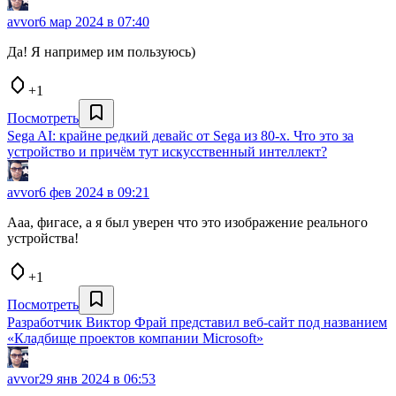
avvor
6 мар 2024 в 07:40
Да! Я например им пользуюсь)
+1
Посмотреть
Sega AI: крайне редкий девайс от Sega из 80-х. Что это за
устройство и причём тут искусственный интеллект?
avvor
6 фев 2024 в 09:21
Ааа, фигасе, а я был уверен что это изображение реального
устройства!
+1
Посмотреть
Разработчик Виктор Фрай представил веб-сайт под названием
«Кладбище проектов компании Microsoft»
avvor
29 янв 2024 в 06:53