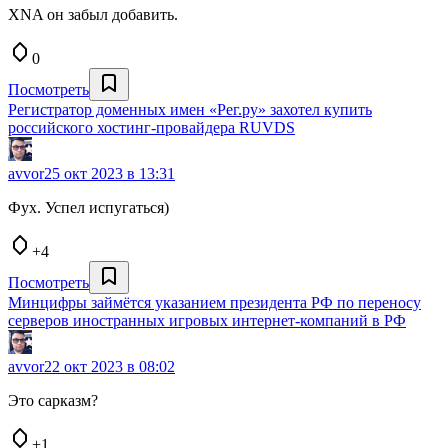
XNA он забыл добавить.
0
Посмотреть
Регистратор доменных имен «Рег.ру» захотел купить
российского хостинг-провайдера RUVDS
avvor
25 окт 2023 в 13:31
Фух. Успел испугаться)
+4
Посмотреть
Минцифры займётся указанием президента РФ по переносу
серверов иностранных игровых интернет-компаний в РФ
avvor
22 окт 2023 в 08:02
Это сарказм?
+1