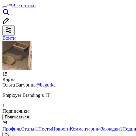
Все потоки
Войти
15
Карма
Ольга Багурина
@bagurka
Employer Branding в IT
1
Подписчики
Подписаться
Профиль
Статьи
1
Посты
Новости
Комментарии
4
Закладки
1
Подпи