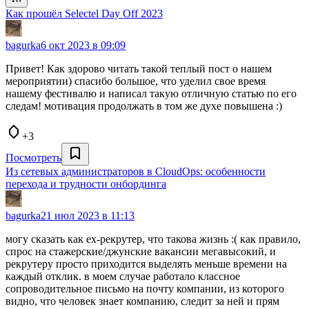
Как прошёл Selectel Day Off 2023
bagurka
6 окт 2023 в 09:09
Привет! Как здорово читать такой теплый пост о нашем
мероприятии) спасибо большое, что уделил свое время
нашему фестивалю и написал такую отличную статью по его
следам! мотивация продолжать в том же духе повышена :)
+3
Посмотреть
Из сетевых администраторов в CloudOps: особенности
перехода и трудности онбординга
bagurka
21 июл 2023 в 11:13
могу сказать как ex-рекрутер, что такова жизнь :( как правило,
спрос на стажерские/джунские вакансии мегавысокий, и
рекрутеру просто приходится выделять меньше времени на
каждый отклик. в моем случае работало классное
сопроводительное письмо на почту компании, из которого
видно, что человек знает компанию, следит за ней и прям