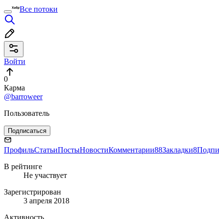
Все потоки
Войти
0
Карма
@barroweer
Пользователь
Подписаться
Профиль
Статьи
Посты
Новости
Комментарии
88
Закладки
8
Подпи
В рейтинге
Не участвует
Зарегистрирован
3 апреля 2018
Активность