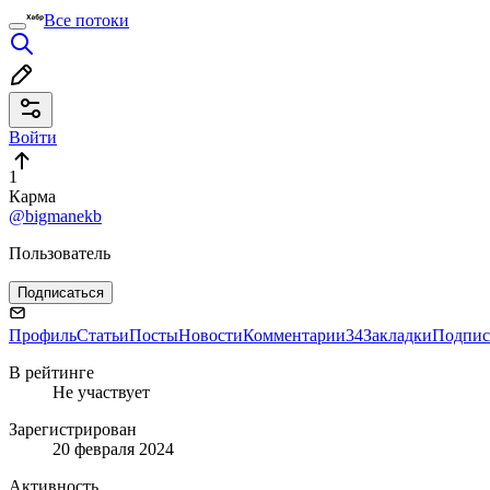
Все потоки
Войти
1
Карма
@bigmanekb
Пользователь
Подписаться
Профиль
Статьи
Посты
Новости
Комментарии
34
Закладки
Подпис
В рейтинге
Не участвует
Зарегистрирован
20 февраля 2024
Активность