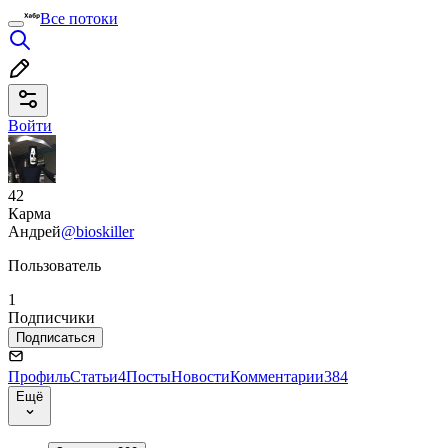
Все потоки
Войти
42
Карма
Андрей
@bioskiller
Пользователь
1
Подписчики
Подписаться
Профиль
Статьи
4
Посты
Новости
Комментарии
384
Ещё