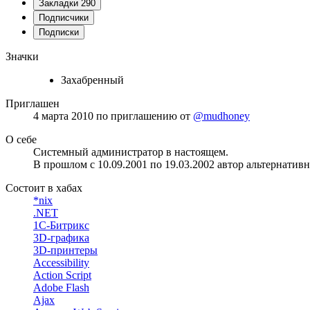
Закладки
290
Подписчики
Подписки
Значки
Захабренный
Приглашен
4 марта 2010
по приглашению от
@mudhoney
О себе
Системный администратор в настоящем.
В прошлом с 10.09.2001 по 19.03.2002 автор альтернати
Состоит в хабах
*nix
.NET
1С-Битрикс
3D-графика
3D-принтеры
Accessibility
Action Script
Adobe Flash
Ajax