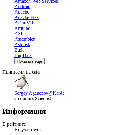
Amazon Web Services
Android
Apache
Apache Flex
AR и VR
Arduino
ASP
Assembler
Asterisk
Bada
Big Data
Показать еще
Пригласил на сайт
Sergey Aganezov
@Karde
Genomics Scientist
Информация
В рейтинге
Не участвует