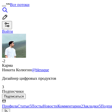
Все потоки
Войти
-2
Карма
Никита Колюгин
@blessque
Дизайнер цифровых продуктов
3
Подписчики
Подписаться
Профиль
Статьи
5
Посты
Новости
Комментарии
2
Закладки
5
Подпи