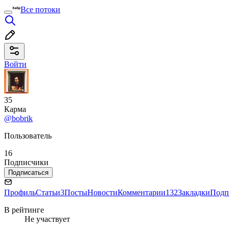
Все потоки
Войти
35
Карма
@bobrik
Пользователь
16
Подписчики
Подписаться
Профиль
Статьи
3
Посты
Новости
Комментарии
132
Закладки
Подп
В рейтинге
Не участвует