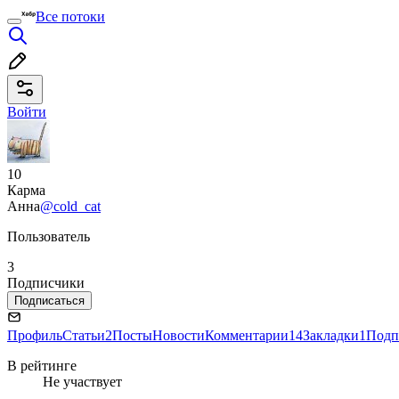
Все потоки
Войти
10
Карма
Анна
@cold_cat
Пользователь
3
Подписчики
Подписаться
Профиль
Статьи
2
Посты
Новости
Комментарии
14
Закладки
1
Подп
В рейтинге
Не участвует