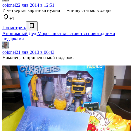
colonel
22 янв 2014 в 12:51
И четвертая картинка нужна — «пишу статью в хабр»
+1
Посмотреть
Анонимный Дед Мороз: пост хвастовства новогодними
подарками
colonel
21 янв 2013 в 06:43
Наконец-то пришел и мой подарок: