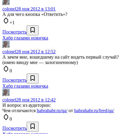
colonel
28 ноя 2012 в 13:01
А для чего кнопка «Ответить»?
+1
Посмотреть
Хабр глазами новичка
colonel
28 ноя 2012 в 12:52
А зачем мне, вошедшему на сайт видеть первый случай?
(имею ввиду мне — залогиненному)
0
Посмотреть
Хабр глазами новичка
colonel
28 ноя 2012 в 12:42
И вопрос из аудитории:
Чем отличаются
habrahabr.ru/qa/
от
habrahabr.ru/feed/qa/
0
Посмотреть