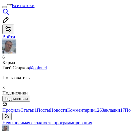
Все потоки
Войти
6
Карма
Глеб Старков
@colonel
Пользователь
3
Подписчики
Подписаться
Профиль
Статьи
1
Посты
Новости
Комментарии
126
Закладки
17
По
Невыносимая сложность программирования