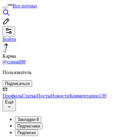
Все потоки
Войти
-2
Карма
@conrad98
Пользователь
Подписаться
Профиль
Статьи
Посты
Новости
Комментарии
139
Ещё
Закладки
8
Подписчики
Подписки