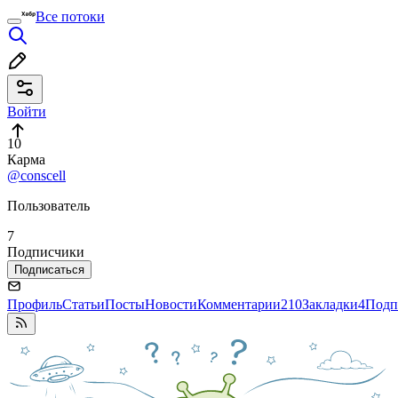
Все потоки
Войти
10
Карма
@conscell
Пользователь
7
Подписчики
Подписаться
Профиль
Статьи
Посты
Новости
Комментарии
210
Закладки
4
Подп