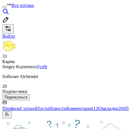
Все потоки
Войти
33
Карма
Sergey Kuznetsov
@cr0t
Software Alchemist
20
Подписчики
Подписаться
Профиль
Статьи
4
Посты
Новости
Комментарии
126
Закладки
260
П