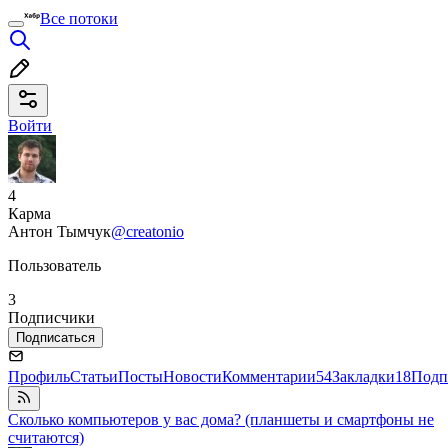
Все потоки
Войти
4
Карма
Антон Тымчук
@creatonio
Пользователь
3
Подписчики
Подписаться
Профиль
Статьи
Посты
Новости
Комментарии
54
Закладки
18
Подп
Сколько компьютеров у вас дома? (планшеты и смартфоны не
считаются)