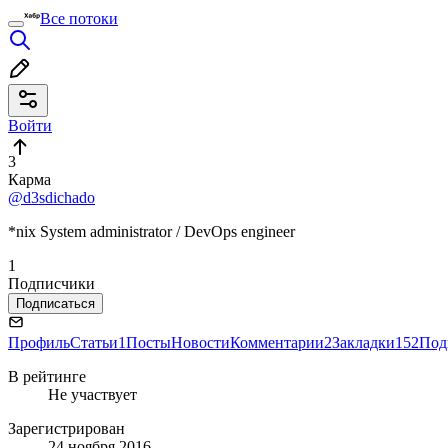
Все потоки
Войти
3
Карма
@d3sdichado
*nix System administrator / DevOps engineer
1
Подписчики
Подписаться
Профиль
Статьи
1
Посты
Новости
Комментарии
2
Закладки
152
Под
В рейтинге
Не участвует
Зарегистрирован
24 ноября 2016