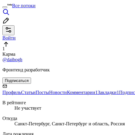
Все потоки
Войти
1
Карма
@daibogh
Фронтенд разработчик
Подписаться
Профиль
Статьи
Посты
Новости
Комментарии
1
Закладки
1
Подпис
В рейтинге
Не участвует
Откуда
Санкт-Петербург, Санкт-Петербург и область, Россия
Дата рождения