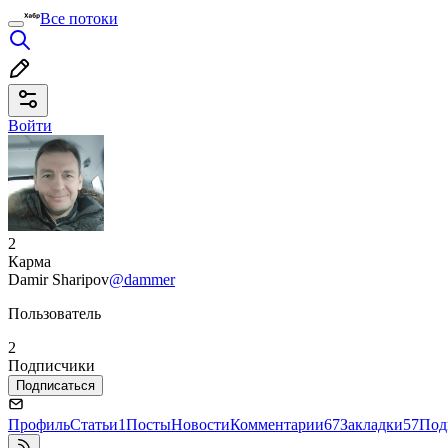
Все потоки
Войти
2
Карма
Damir Sharipov
@dammer
Пользователь
2
Подписчики
Подписаться
Профиль
Статьи
1
Посты
Новости
Комментарии
67
Закладки
57
Под