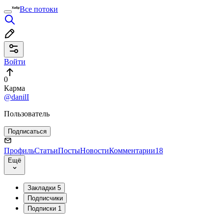
Все потоки
Войти
0
Карма
@danilI
Пользователь
Подписаться
Профиль
Статьи
Посты
Новости
Комментарии
18
Ещё
Закладки
5
Подписчики
Подписки
1