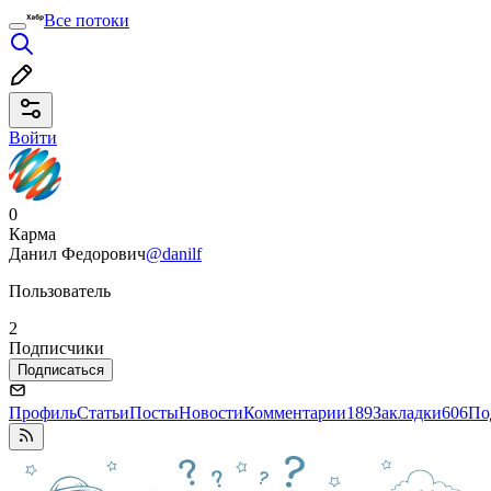
Все потоки
Войти
0
Карма
Данил Федорович
@danilf
Пользователь
2
Подписчики
Подписаться
Профиль
Статьи
Посты
Новости
Комментарии
189
Закладки
606
По