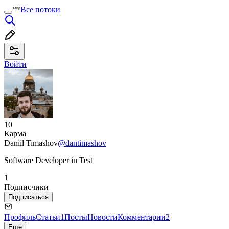
Все потоки
Войти
10
Карма
Daniil Timashov
@dantimashov
Software Developer in Test
1
Подписчики
Подписаться
Профиль
Статьи
1
Посты
Новости
Комментарии
2
Ещё