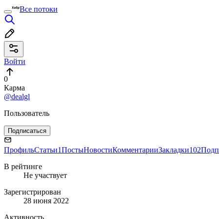
Все потоки
Войти
0
Карма
@dealgl
Пользователь
Подписаться
Профиль
Статьи
1
Посты
Новости
Комментарии
Закладки
102
Подп
В рейтинге
Не участвует
Зарегистрирован
28 июня 2022
Активность