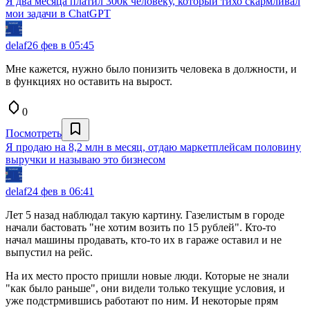
Я два месяца платил 300к человеку, который тихо скармливал
мои задачи в ChatGPT
delaf
26 фев в 05:45
Мне кажется, нужно было понизить человека в должности, и
в функциях но оставить на вырост.
0
Посмотреть
Я продаю на 8,2 млн в месяц, отдаю маркетплейсам половину
выручки и называю это бизнесом
delaf
24 фев в 06:41
Лет 5 назад наблюдал такую картину. Газелистым в городе
начали бастовать "не хотим возить по 15 рублей". Кто-то
начал машины продавать, кто-то их в гараже оставил и не
выпустил на рейс.
На их место просто пришли новые люди. Которые не знали
"как было раньше", они видели только текущие условия, и
уже подстрмившись работают по ним. И некоторые прям