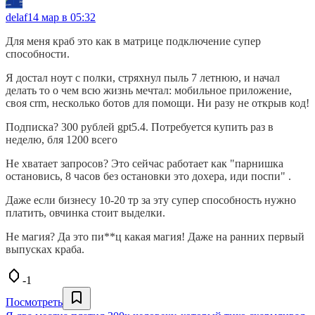
delaf
14 мар в 05:32
Для меня краб это как в матрице подключение супер
способности.
Я достал ноут с полки, стряхнул пыль 7 летнюю, и начал
делать то о чем всю жизнь мечтал: мобильное приложение,
своя crm, несколько ботов для помощи. Ни разу не открыв код!
Подписка? 300 рублей gpt5.4. Потребуется купить раз в
неделю, бля 1200 всего
Не хватает запросов? Это сейчас работает как "парнишка
остановись, 8 часов без остановки это дохера, иди поспи" .
Даже если бизнесу 10-20 тр за эту супер способность нужно
платить, овчинка стоит выделки.
Не магия? Да это пи**ц какая магия! Даже на ранних первый
выпусках краба.
-1
Посмотреть