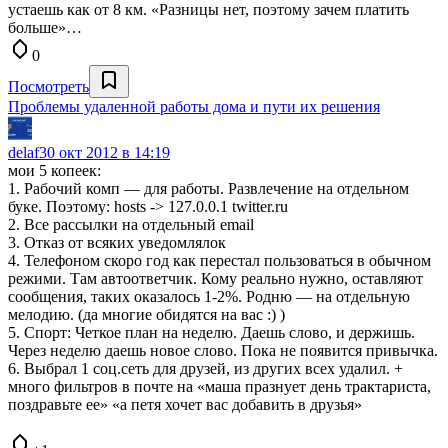
устаешь как от 8 км. «Разницы нет, поэтому зачем платить
больше»…
0
Посмотреть
Проблемы удаленной работы дома и пути их решения
delaf
30 окт 2012 в 14:19
мои 5 копеек:
1. Рабочий комп — для работы. Развлечение на отдельном
буке. Поэтому: hosts -> 127.0.0.1 twitter.ru
2. Все рассылки на отдельный email
3. Отказ от всяких уведомлялок
4. Телефоном скоро год как перестал пользоваться в обычном
режими. Там автоответчик. Кому реально нужно, оставляют
сообщения, таких оказалось 1-2%. Родню — на отдельную
мелодию. (да многие обидятся на вас :) )
5. Спорт: Четкое план на неделю. Даешь слово, и держишь.
Через неделю даешь новое слово. Пока не появится привычка.
6. Выбрал 1 соц.сеть для друзей, из других всех удалил. +
много фильтров в почте на «маша празнует день трактариста,
поздравьте ее» «а петя хочет вас добавить в друзья»