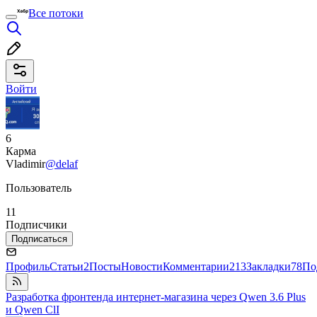
Все потоки
Войти
6
Карма
Vladimir
@delaf
Пользователь
11
Подписчики
Подписаться
Профиль
Статьи
2
Посты
Новости
Комментарии
213
Закладки
78
По
Разработка фронтенда интернет-магазина через Qwen 3.6 Plus
и Qwen ClI