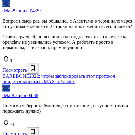
delaf
29 апр в 04:29
Вопрос номер раз, вы общались с Агентами в терминале через
это узинькое окошко в 2 строки на протяжении всего проекта?
Ставил qwen cli, но все попытки подключить его к телеге как
openclaw не увенчались успехом. А работать просто в
терминала, с телефона, прям неудобно
0
Посмотреть
BAREBONE2022: чтобы заблокировать этот протокол
придется запретить MAX и Yandex
delaf
8 апр в 04:38
По мимо чебурнета будет ещё спутниконет, и лунонет (чутка
подождать нужно)
+1
Посмотреть