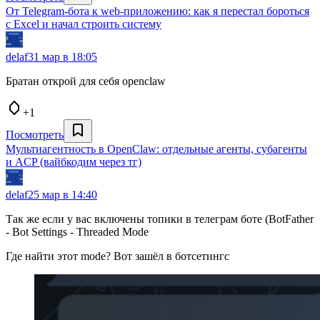
От Telegram-бота к web-приложению: как я перестал бороться
с Excel и начал строить систему
delaf
31 мар в 18:05
Братан открой для себя openclaw
+1
Посмотреть
Мультиагентность в OpenClaw: отдельные агенты, субагенты
и ACP (вайбкодим через тг)
delaf
25 мар в 14:40
Так же если у вас включены топики в телеграм боте (BotFather
- Bot Settings - Threaded Mode
Где найти этот mode? Вот зашёл в ботсетингс