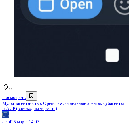
0
Посмотреть
Мультиагентность в OpenClaw: отдельные агенты, субагенты
и ACP (вайбкодим через тг)
delaf
25 мар в 14:07