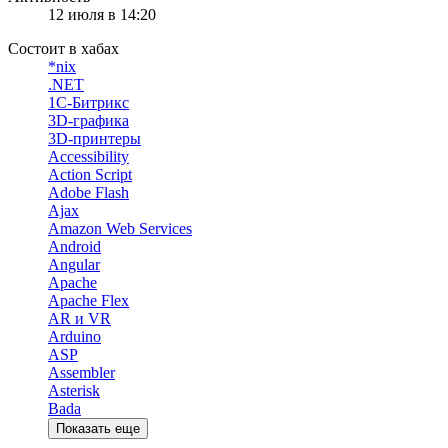
12 июля в 14:20
Состоит в хабах
*nix
.NET
1С-Битрикс
3D-графика
3D-принтеры
Accessibility
Action Script
Adobe Flash
Ajax
Amazon Web Services
Android
Angular
Apache
Apache Flex
AR и VR
Arduino
ASP
Assembler
Asterisk
Bada
Показать еще