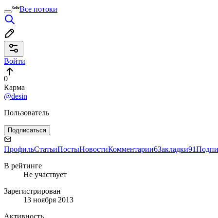
Все потоки
Войти
0
Карма
@desin
Пользователь
Подписаться
Профиль
Статьи
Посты
Новости
Комментарии
6
Закладки
91
Подпи
В рейтинге
Не участвует
Зарегистрирован
13 ноября 2013
Активность