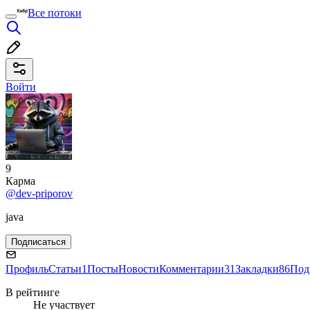
Все потоки
Войти
9
Карма
@dev-priporov
java
Подписаться
Профиль
Статьи
1
Посты
Новости
Комментарии
31
Закладки
86
Под
В рейтинге
Не участвует