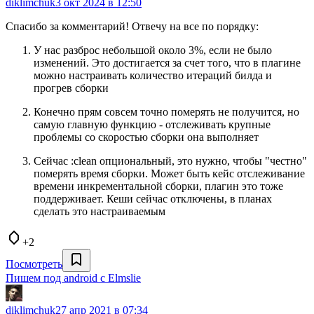
diklimchuk
3 окт 2024 в 12:50
Спасибо за комментарий! Отвечу на все по порядку:
У нас разброс небольшой около 3%, если не было
изменений. Это достигается за счет того, что в плагине
можно настраивать количество итераций билда и
прогрев сборки
Конечно прям совсем точно померять не получится, но
самую главную функцию - отслеживать крупные
проблемы со скоростью сборки она выполняет
Сейчас :clean опциональный, это нужно, чтобы "честно"
померять время сборки. Может быть кейс отслеживание
времени инкрементальной сборки, плагин это тоже
поддерживает. Кеши сейчас отключены, в планах
сделать это настраиваемым
+2
Посмотреть
Пишем под android с Elmslie
diklimchuk
27 апр 2021 в 07:34