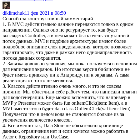
diklimchuk
11 фев 2021 в 08:50
Спасибо за конструктивный комментарий.
1. В MVC действительно данные передаются только в одном
направлении. Однако оно не регурирует то, как будет
выглядеть Controller, а в нем может быть очень запутанный
поток данных. MVI и подбные архитектуры имеют более
подробное описание слоя представления, которое позволяет
гарантировать, что даже в рамках него однонаправленность
потока данных сохранится.
2. Завязка довольно условная, мы пока пользуемся в основном
для написания экранов. Но итоговая версия библиотеки не
будет иметь привязку ни к Андроиду, ни к экранам. А сама
реализация от этого не меняется.
3. Классов действительно очень много, и это не совсем
приятно. Мы облегчили себе работу тем, что написали плагин
для кодогенерации. Еще можно вспомнить, что например в
MVP у Presenter может быть fun onItemClick(item: Item), а в
MVI вместо этого будет data class OnItemClick(val item: Item).
Получается что в целом кода не становится больше из-за
увеличения количество классов.
4. Все именно так, Data Store не обязательно хранилище
данных, ограничения нет и если хочется можно работать в
Actor с Repository или UseCase.