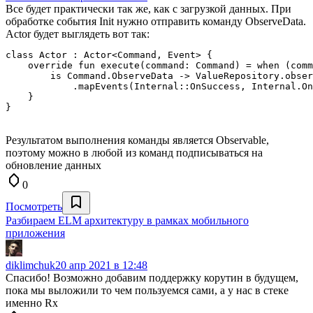
Все будет практически так же, как с загрузкой данных. При
обработке события Init нужно отправить команду ObserveData.
Actor будет выглядеть вот так:
class Actor : Actor<Command, Event> {

    override fun execute(command: Command) = when (comm
        is Command.ObserveData -> ValueRepository.obser
            .mapEvents(Internal::OnSuccess, Internal.On
    }

Результатом выполнения команды является Observable,
поэтому можно в любой из команд подписываться на
обновление данных
0
Посмотреть
Разбираем ELM архитектуру в рамках мобильного
приложения
diklimchuk
20 апр 2021 в 12:48
Спасибо! Возможно добавим поддержку корутин в будущем,
пока мы выложили то чем пользуемся сами, а у нас в стеке
именно Rx