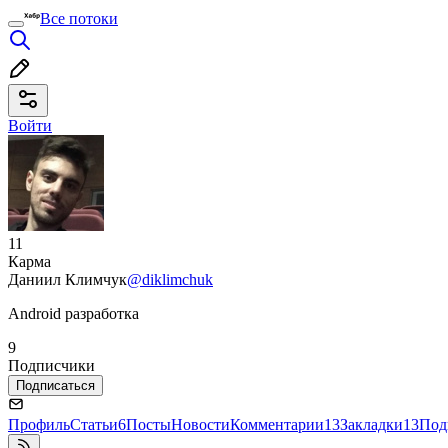
Все потоки
Войти
11
Карма
Даниил Климчук
@diklimchuk
Android разработка
9
Подписчики
Подписаться
Профиль
Статьи
6
Посты
Новости
Комментарии
13
Закладки
13
Под