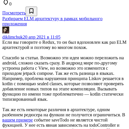
0
Посмотреть
Разбираем ELM архитектуру в рамках мобильного
приложения
diklimchuk
20 апр 2021 в 11:05
Если вы говорите о Redux, то он был вдохновлен как раз ELM
архитектурой и поэтому во многом похож.
Спасибо за статьи. Возможно эти идеи можно переложить на
android, сложно сказать сразу. В андроид мире по-другому
устроена работа с View, но возможно это изменится с
приходом jetpack compose. Так же есть разница в языках.
Например, проблема нарушения принципа Liskov решается в
kotlin с помощью sealed classes, которые позволяют проверять
добавление новых типов на этапе компиляции. Вызывать
функцию по имени тоже проблематично — kotlin статически
типизированный язык.
Так же есть некоторые различия в архитектуре, одним
разбением редюсера на функии не получится ограничиться. В
вашем примере
событие saveTodo не является чистой
фукнцией. У нее есть явная зависимость на todoController и