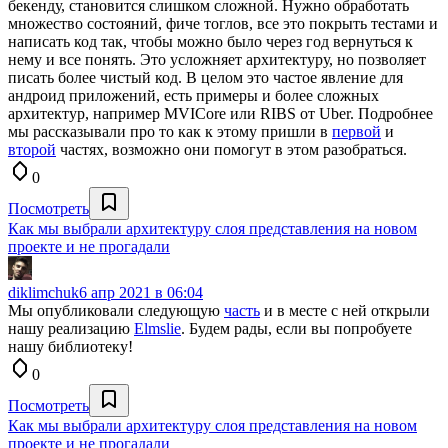
бекенду, становится слишком сложной. Нужно обработать
множество состояний, фиче тоглов, все это покрыть тестами и
написать код так, чтобы можно было через год вернуться к
нему и все понять. Это усложняет архитектуру, но позволяет
писать более чистый код. В целом это частое явление для
андроид приложений, есть примеры и более сложных
архитектур, например MVICore или RIBS от Uber. Подробнее
мы рассказывали про то как к этому пришли в
первой
и
второй
частях, возможно они помогут в этом разобраться.
0
Посмотреть
Как мы выбрали архитектуру слоя представления на новом
проекте и не прогадали
diklimchuk
6 апр 2021 в 06:04
Мы опубликовали следующую
часть
и в месте с ней открыли
нашу реализацию
Elmslie
. Будем рады, если вы попробуете
нашу библиотеку!
0
Посмотреть
Как мы выбрали архитектуру слоя представления на новом
проекте и не прогадали