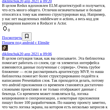
diklimchuk
20 апр 2021 в 09:20
В целом Redux вдохновлен ELM архитектурой и получается,
что есть много общего. Отличия незначитильные и больше
относятся к тому как именно структурирован код. Например,
у нас нет выделенных middleware и actions, а весь код для
упрощения вынесен в Reducer и Actor.
0
Посмотреть
Пишем под android с Elmslie
diklimchuk
20 апр 2021 в 09:06
В целом ситуация такая, как вы описываете. Эта библиотека
помогает работать со слоем, где «в элементах интерфейса
изменяются данные полученные с сервера». Очень грубое
ближение — если рассматривать архитектуру MVP, то наша
библиотека помогает более структурированно подойти к
написанию Presentation слоя. Так приходится делать, потому
что android приложения со временем становятся достаточно
сложными проектами и не только отображают данные с
бекенда. Со временем может появляться бд, логика
кеширования и синхронизации, а некоторые приложения
пишут более 100 разработчиков. По нашему проекту заметно,
что часто логика экрана, на котором есть несколько запросов к