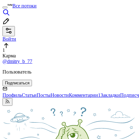
Все потоки
Войти
1
Карма
@dmitry_b_77
Пользователь
Подписаться
Профиль
Статьи
Посты
Новости
Комментарии
1
Закладки
Подписч