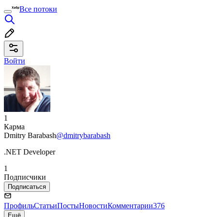
Все потоки
Войти
1
Карма
Dmitry Barabash
@dmitrybarabash
.NET Developer
1
Подписчики
Подписаться
Профиль
Статьи
Посты
Новости
Комментарии
376
Ещё