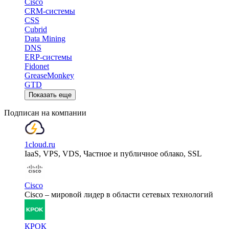
Cisco
CRM-системы
CSS
Cubrid
Data Mining
DNS
ERP-системы
Fidonet
GreaseMonkey
GTD
Показать еще
Подписан на компании
1cloud.ru
IaaS, VPS, VDS, Частное и публичное облако, SSL
Cisco
Cisco – мировой лидер в области сетевых технологий
КРОК