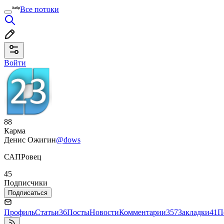
Все потоки
Войти
88
Карма
Денис Ожигин
@dows
САПРовец
45
Подписчики
Подписаться
Профиль
Статьи
36
Посты
Новости
Комментарии
357
Закладки
41
П