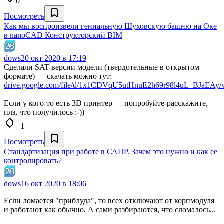
0
Посмотреть
Как мы воспроизвели гениальную Шуховскую башню на Оке
в nanoCAD Конструкторский BIM
dows
20 окт 2020 в 17:19
Сделали SAT-версии модели (твердотельные в открытом
формате) — скачать можно тут:
drive.google.com/file/d/1x1CDVqU5utHnuE2h69r98l4uL_BJaEAy/
Если у кого-то есть 3D принтер — попробуйте-расскажите,
плз, что получилось :-))
+1
Посмотреть
Стандартизация при работе в САПР. Зачем это нужно и как ее
контролировать?
dows
16 окт 2020 в 18:06
Если ломается "приблуда", то всех отключают от корпмодуля
и работают как обычно. А сами разбираются, что сломалось...