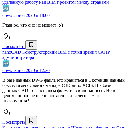
удаленную работу над BIM-проектом между странами
dows
13 ноя 2020 в 18:00
Главное, что оно не мешает! ;-)
0
Посмотреть
nanoCAD Конструкторский BIM с точки зрения САПР-
администратора
dows
13 ноя 2020 в 12:30
В базе данных DWG файла это храниться в Экстеншн данных,
совместимых с данными ядра C3D либо ACIS. В в базе
данных CADlib — в нашем формате в виде записей. Но в
целом вопрос не очень понятен… для чего вам эта
информация?
0
Посмотреть
Как мы воспроизвели гениальную Шуховскую башню на Оке