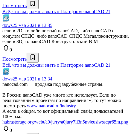
Посмотреть
Всё, что вы должны знать о Платформе nanoCAD 21
dows
25 мар 2021 в 13:35
если в 2D, то либо чистый nanoCAD, либо nanoCAD с
модулем СПДС, либо nanoCAD СПДС Металлоконструкции.
если в 3D, то nanoCAD Конструкторский BIM
0
Посмотреть
Всё, что вы должны знать о Платформе nanoCAD 21
dows
25 мар 2021 в 13:34
nanocad.com — продажа под зарубежные страны.
В России nanoCAD уже много кто использует. Если по
реализованным проектам по направлениям, то тут можно
посмотреть
www.nanocad.ru/industry
А если в общем, то вот официальный слайд пользователей
100+ р.м.:
habrastorage.org/webt/a0/ju/ry/a0jury7ll3n5m4eusiwsscpr65m.png
0