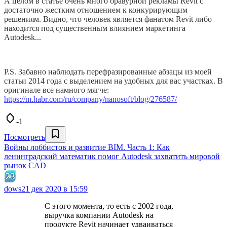
А целом в статье очень много бравурной рекламы Revit с
достаточно жестким отношением к конкурирующим
решениям. Видно, что человек является фанатом Revit либо
находится под существенным влиянием маркетинга
Autodesk...
P.S. Забавно наблюдать перефразированные абзацы из моей
статьи 2014 года с выделением на удобных для вас участках. В
оригинале все намного мягче:
https://m.habr.com/ru/company/nanosoft/blog/276587/
-1
Посмотреть
Войны лоббистов и развитие BIM. Часть 1: Как
ленинградский математик помог Autodesk захватить мировой
рынок CAD
dows
21 дек 2020 в 15:59
С этого момента, то есть с 2002 года,
выручка компании Autodesk на
продукте Revit начинает удваиваться