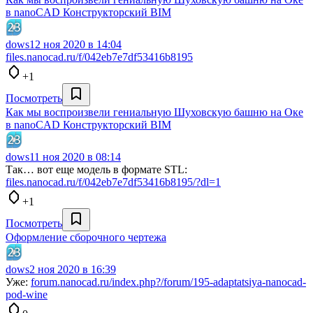
в nanoCAD Конструкторский BIM
dows
12 ноя 2020 в 14:04
files.nanocad.ru/f/042eb7e7df53416b8195
+1
Посмотреть
Как мы воспроизвели гениальную Шуховскую башню на Оке
в nanoCAD Конструкторский BIM
dows
11 ноя 2020 в 08:14
Так… вот еще модель в формате STL:
files.nanocad.ru/f/042eb7e7df53416b8195/?dl=1
+1
Посмотреть
Оформление сборочного чертежа
dows
2 ноя 2020 в 16:39
Уже:
forum.nanocad.ru/index.php?/forum/195-adaptatsiya-nanocad-
pod-wine