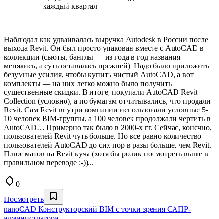
каждый квартал
Наблюдал как удваивалась выручка Autodesk в России после
выхода Revit. Он был просто упакован вместе с AutoCAD в
коллекции (сьюты, банглы — из года в год названия
менялись, а суть оставалась прежней). Надо было приложить
безумные усилия, чтобы купить чистый AutoCAD, а вот
комплекты — на них легко можно было получить
существенные скидки. В итоге, покупали AutoCAD Revit
Collection (условно), а по бумагам отчитывались, что продали
Revit. Сам Revit внутри компании использовали условные 5-
10 человек BIM-группы, а 100 человек продолжали чертить в
AutoCAD… Примерно так было в 2000-х гг. Сейчас, конечно,
пользователей Revit чуть больше. Но все равно количество
пользователей AutoCAD до сих пор в разы больше, чем Revit.
Плюс матов на Revit куча (хотя бы ролик посмотреть выше в
правильном переводе :-))...
0
Посмотреть
nanoCAD Конструкторский BIM с точки зрения САПР-
администратора