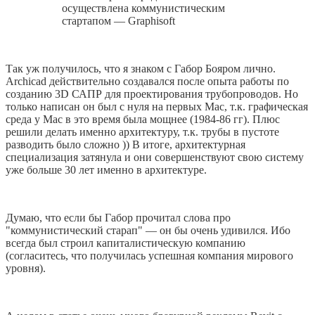
осуществлена коммунистическим
стартапом — Graphisoft
Так уж получилось, что я знаком с Габор Бояром лично.
Archicad действительно создавался после опыта работы по
созданию 3D САПР для проектирования трубопроводов. Но
только написан он был с нуля на первых Mac, т.к. графическая
среда у Mac в это время была мощнее (1984-86 гг). Плюс
решили делать именно архитектуру, т.к. трубы в пустоте
разводить было сложно )) В итоге, архитектурная
специализация затянула и они совершенствуют свою систему
уже больше 30 лет именно в архитектуре.
Думаю, что если бы Габор прочитал слова про
"коммунистический старап" — он бы очень удивился. Ибо
всегда был строил капиталистическую компанию
(согласитесь, что получилась успешная компания мирового
уровня).