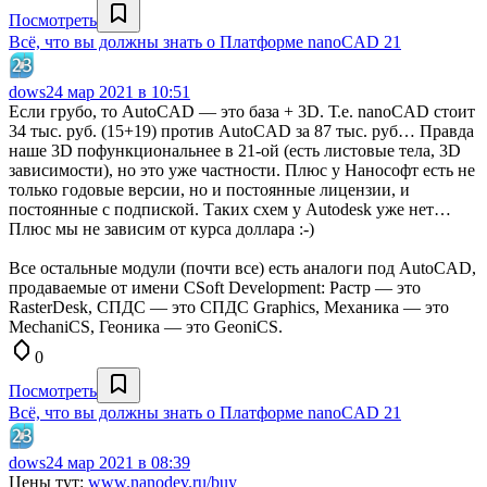
Посмотреть
Всё, что вы должны знать о Платформе nanoCAD 21
dows
24 мар 2021 в 10:51
Если грубо, то AutoCAD — это база + 3D. Т.е. nanoCAD стоит
34 тыс. руб. (15+19) против AutoCAD за 87 тыс. руб… Правда
наше 3D пофункциональнее в 21-ой (есть листовые тела, 3D
зависимости), но это уже частности. Плюс у Нанософт есть не
только годовые версии, но и постоянные лицензии, и
постоянные с подпиской. Таких схем у Autodesk уже нет…
Плюс мы не зависим от курса доллара :-)
Все остальные модули (почти все) есть аналоги под AutoCAD,
продаваемые от имени CSoft Development: Растр — это
RasterDesk, СПДС — это СПДС Graphics, Механика — это
MechaniCS, Геоника — это GeoniCS.
0
Посмотреть
Всё, что вы должны знать о Платформе nanoCAD 21
dows
24 мар 2021 в 08:39
Цены тут:
www.nanodev.ru/buy