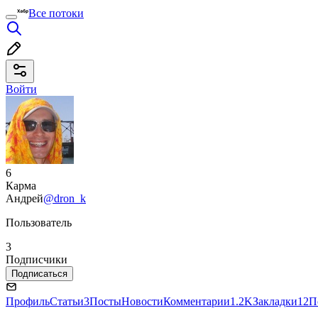
Все потоки
Войти
6
Карма
Андрей
@dron_k
Пользователь
3
Подписчики
Подписаться
Профиль
Статьи
3
Посты
Новости
Комментарии
1.2K
Закладки
12
П