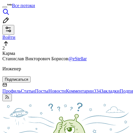
Все потоки
Войти
2
Карма
Станислав Викторович Борисов
@eStellar
Инженер
Подписаться
Профиль
Статьи
Посты
Новости
Комментарии
334
Закладки
Подпи