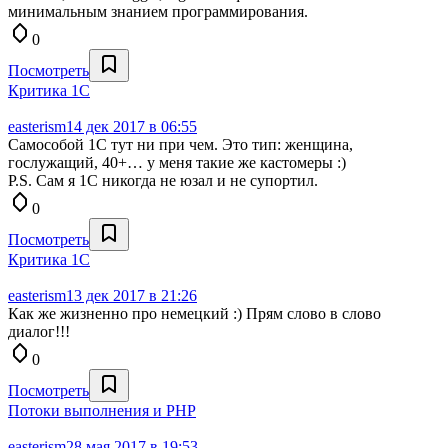
минимальным знанием программирования.
0
Посмотреть
Критика 1С
easterism
14 дек 2017 в 06:55
Самособой 1С тут ни при чем. Это тип: женщина,
гослужащий, 40+… у меня такие же кастомеры :)
P.S. Сам я 1С никогда не юзал и не супортил.
0
Посмотреть
Критика 1С
easterism
13 дек 2017 в 21:26
Как же жизненно про немецкий :) Прям слово в слово
диалог!!!
0
Посмотреть
Потоки выполнения и PHP
easterism
28 мая 2017 в 19:53