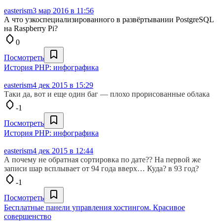
easterism
3 мар 2016 в 11:56
А что узкоспециализированного в развёртывании PostgreSQL
на Raspberry Pi?
0
Посмотреть
История PHP: инфографика
easterism
4 дек 2015 в 15:29
Таки да, вот и еще один баг — плохо прорисованные облака
-1
Посмотреть
История PHP: инфографика
easterism
4 дек 2015 в 12:44
А почему не обратная сортировка по дате?? На первой же
записи шар всплывает от 94 года вверх… Куда? в 93 год?
-1
Посмотреть
Бесплатные панели управления хостингом. Красивое
совершенство