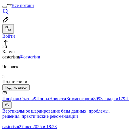
Все потоки
Войти
26
Карма
easterism
@easterism
Человек
5
Подписчики
Подписаться
Профиль
Статьи
9
Посты
Новости
Комментарии
899
Закладки
179
П
Вертикальное шардирование базы данных: проблемы,
решения, практические рекомендации
easterism
27 окт 2025 в 18:23