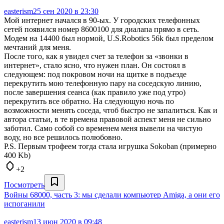
easterism
25 сен 2020 в 23:30
Мой интернет начался в 90-ых. У городских телефонных
сетей появился номер 8600100 для диалапа прямо в сеть.
Модем на 14400 был нормой, U.S.Robotics 56k был пределом
мечтаний для меня.
После того, как я увидел счет за телефон за «звонки в
интернет», стало ясно, что нужен план. Он состоял в
следующем: под покровом ночи на щитке в подъезде
перекрутить мою телефонную пару на соседскую линию,
после завершения сеанса (как правило уже под утро)
перекрутить все обратно. На следующую ночь по
возможности менять соседа, чтоб быстро не запалиться. Как и
автора статьи, в те времена правовой аспект меня не сильно
заботил. Само собой со временем меня вывели на чистую
воду, но все решилось полюбовно.
P.S. Первым трофеем тогда стала игрушка Sokoban (примерно
400 Kb)
+2
Посмотреть
Войны 68000, часть 3: мы сделали компьютер Amiga, а они его
испоганили
easterism
13 июн 2020 в 09:48