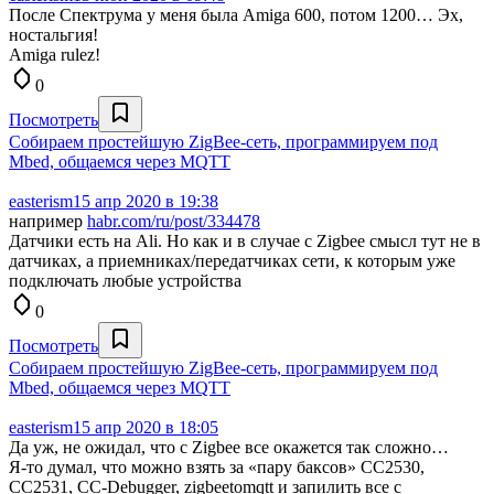
После Спектрума у меня была Amiga 600, потом 1200… Эх,
ностальгия!
Amiga rulez!
0
Посмотреть
Собираем простейшую ZigBee-сеть, программируем под
Mbed, общаемся через MQTT
easterism
15 апр 2020 в 19:38
например
habr.com/ru/post/334478
Датчики есть на Ali. Но как и в случае с Zigbee смысл тут не в
датчиках, а приемниках/передатчиках сети, к которым уже
подключать любые устройства
0
Посмотреть
Собираем простейшую ZigBee-сеть, программируем под
Mbed, общаемся через MQTT
easterism
15 апр 2020 в 18:05
Да уж, не ожидал, что с Zigbee все окажется так сложно…
Я-то думал, что можно взять за «пару баксов» CC2530,
CC2531, CC-Debugger, zigbeetomqtt и запилить все с