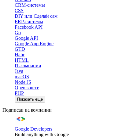
CRM-системы
CSS
DIY или Сделай сам
ERP-системы
Facebook API
Go
Google API
Google App Engine
GTD
Habr
HTML
IT-компании
Java
macOS
Node.JS
Open source
PHP
Показать еще
Подписан на компании
Google Developers
Build anything with Google