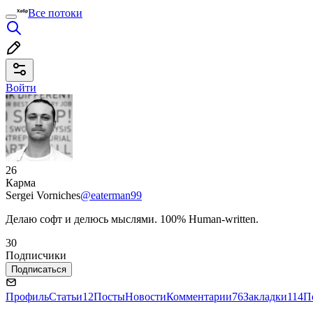
Все потоки
Войти
26
Карма
Sergei Vorniches
@eaterman99
Делаю софт и делюсь мыслями. 100% Human-written.
30
Подписчики
Подписаться
Профиль
Статьи
12
Посты
Новости
Комментарии
76
Закладки
114
П