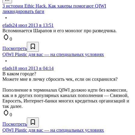
3 истории Ethic Hack. Как хакеры помогают QIWI
ликвидировать баги
efads
24 июл 2013 в 13:51
Вспоминается Шарапов и его монолог про разведчика.
0
Посмотреть
QIWI Plastic для вас — на специальных условиях
efads
18 июл 2013 в 04:14
В каком городе?
Можете мне в личку сбросить чек, если он сохранился?
Пополнение в терминалах QIWI должно идти без комиссии,
как и в других популярных каналах пополнения — Связной,
Евросеть, Интернет-банки многих кредитных организаций и
так далее.
0
Посмотреть
QIWI Plastic для вас — на специальных условиях