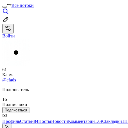
Все потоки
Войти
61
Карма
@efads
Пользователь
16
Подписчики
Подписаться
Профиль
Статьи
84
Посты
Новости
Комментарии
1.6K
Закладки
1
П