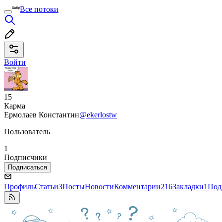
Все потоки
Войти
15
Карма
Ермолаев Константин
@ekerlostw
Пользователь
1
Подписчики
Подписаться
Профиль
Статьи
3
Посты
Новости
Комментарии
216
Закладки
1
Под