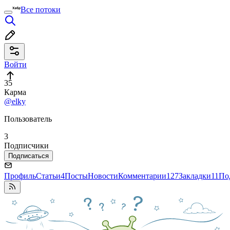
Все потоки
Войти
35
Карма
@elky
Пользователь
3
Подписчики
Подписаться
Профиль
Статьи
4
Посты
Новости
Комментарии
127
Закладки
11
По