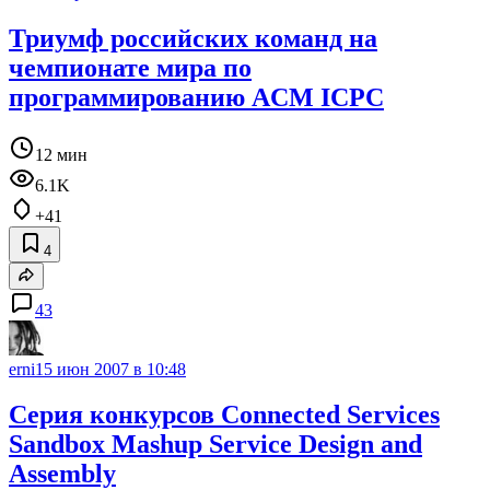
Триумф российских команд на
чемпионате мира по
программированию ACM ICPC
12 мин
6.1K
+41
4
43
erni
15 июн 2007 в 10:48
Серия конкурсов Connected Services
Sandbox Mashup Service Design and
Assembly