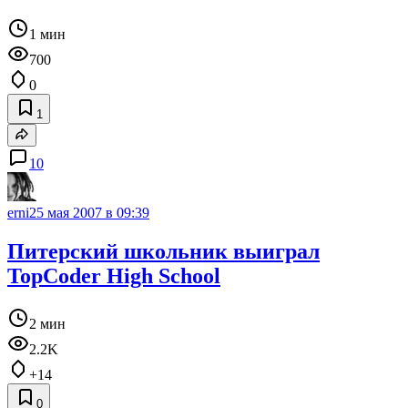
1 мин
700
0
1
10
erni
25 мая 2007 в 09:39
Питерский школьник выиграл
TopCoder High School
2 мин
2.2K
+14
0