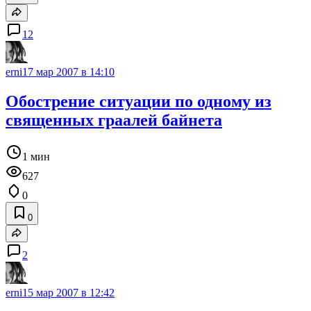
12
erni
17 мар 2007 в 14:10
Обострение ситуации по одному из
священных граалей байнета
1 мин
627
0
0
2
erni
15 мар 2007 в 12:42