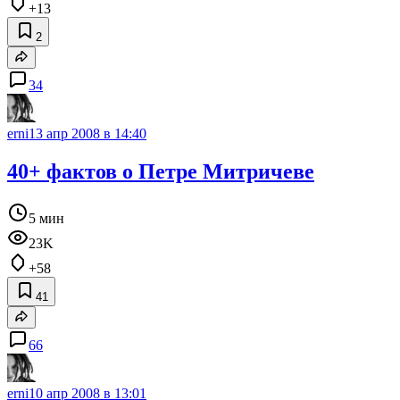
+13
2
34
erni
13 апр 2008 в 14:40
40+ фактов о Петре Митричеве
5 мин
23K
+58
41
66
erni
10 апр 2008 в 13:01