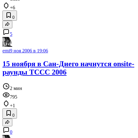
+6
0
5
erni
9 ноя 2006 в 19:06
15 ноября в Сан-Диего начнутся onsite-
раунды TCCC 2006
2 мин
795
+1
0
0