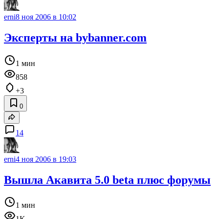
erni
8 ноя 2006 в 10:02
Эксперты на bybanner.com
1 мин
858
+3
0
14
erni
4 ноя 2006 в 19:03
Вышла Акавита 5.0 beta плюс форумы
1 мин
1K