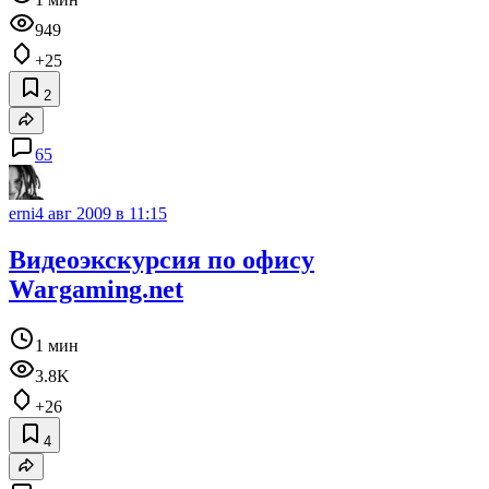
949
+25
2
65
erni
4 авг 2009 в 11:15
Видеоэкскурсия по офису
Wargaming.net
1 мин
3.8K
+26
4