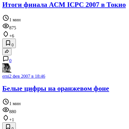
Итоги финала ACM ICPC 2007 в Токио
1 мин
875
+6
0
0
erni
2 фев 2007 в 18:46
Белые цифры на оранжевом фоне
1 мин
880
+1
0