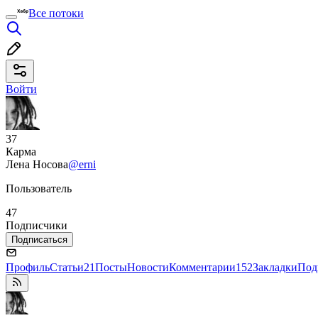
Все потоки
Войти
37
Карма
Лена Носова
@erni
Пользователь
47
Подписчики
Подписаться
Профиль
Статьи
21
Посты
Новости
Комментарии
152
Закладки
Под