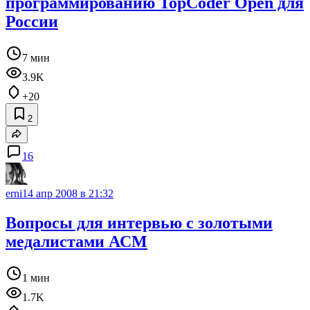
программированию TopCoder Open для
России
7 мин
3.9K
+20
2
16
erni
14 апр 2008 в 21:32
Вопросы для интервью с золотыми
медалистами АСМ
1 мин
1.7K