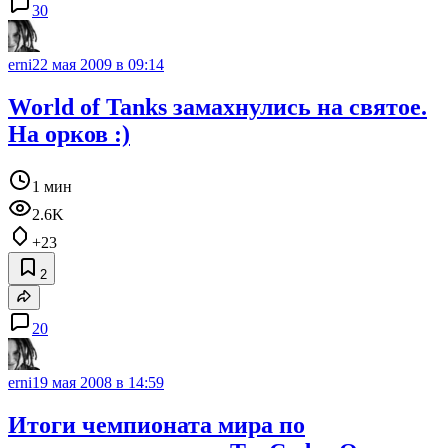
30
erni
22 мая 2009 в 09:14
World of Tanks замахнулись на святое.
На орков :)
1 мин
2.6K
+23
2
20
erni
19 мая 2008 в 14:59
Итоги чемпионата мира по