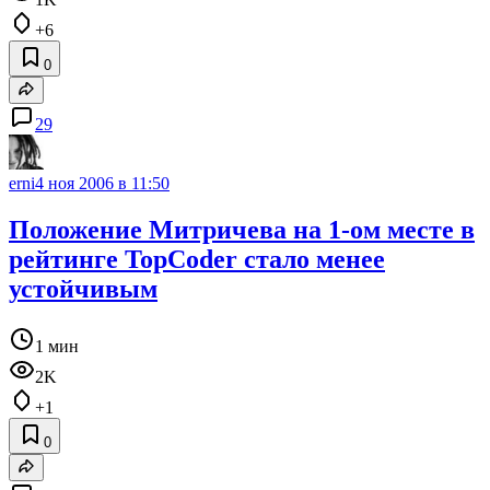
+6
0
29
erni
4 ноя 2006 в 11:50
Положение Митричева на 1-ом месте в
рейтинге TopCoder стало менее
устойчивым
1 мин
2K
+1
0