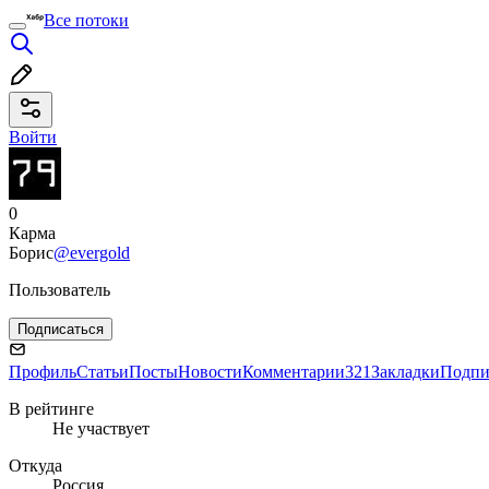
Все потоки
Войти
0
Карма
Борис
@evergold
Пользователь
Подписаться
Профиль
Статьи
Посты
Новости
Комментарии
321
Закладки
Подпи
В рейтинге
Не участвует
Откуда
Россия