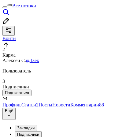
Все потоки
Войти
2
Карма
Алексей С.
@f3ex
Пользователь
3
Подписчики
Подписаться
Профиль
Статьи
2
Посты
Новости
Комментарии
88
Ещё
Закладки
Подписчики