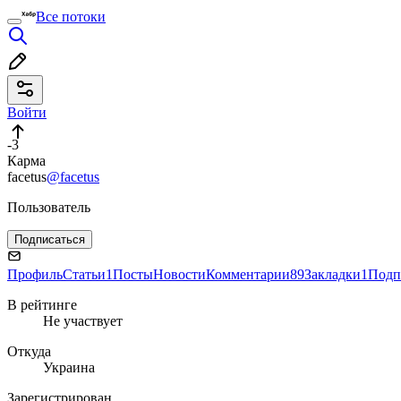
Все потоки
Войти
-3
Карма
facetus
@facetus
Пользователь
Подписаться
Профиль
Статьи
1
Посты
Новости
Комментарии
89
Закладки
1
Подп
В рейтинге
Не участвует
Откуда
Украина
Зарегистрирован