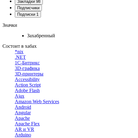
Закладки
98
Подписчики
Подписки
1
Значки
Захабренный
Состоит в хабах
*nix
.NET
1С-Битрикс
3D-графика
3D-принтеры
Accessibility
Action Script
Adobe Flash
Ajax
Amazon Web Services
Android
Angular
Apache
Apache Flex
AR и VR
Arduino