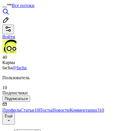
Все потоки
Войти
40
Карма
facha
@facha
Пользователь
10
Подписчики
Подписаться
Профиль
Статьи
10
Посты
Новости
Комментарии
310
Ещё