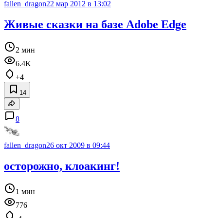
fallen_dragon
22 мар 2012 в 13:02
Живые сказки на базе Adobe Edge
2 мин
6.4K
+4
14
8
fallen_dragon
26 окт 2009 в 09:44
осторожно, клоакинг!
1 мин
776