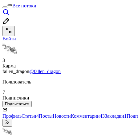
Все потоки
Войти
3
Карма
fallen_dragon
@fallen_dragon
Пользователь
7
Подписчики
Подписаться
Профиль
Статьи
4
Посты
Новости
Комментарии
43
Закладки
1
Подп