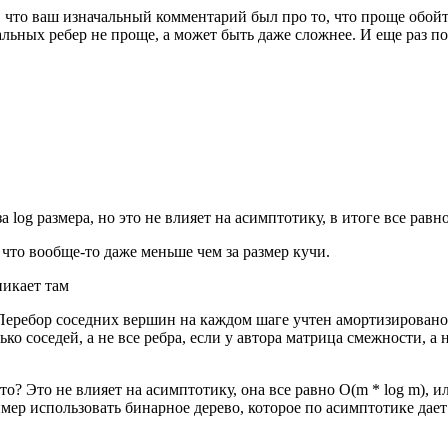
ть, что ваш изначальный комментарий был про то, что проще обо
льных ребер не проще, а может быть даже сложнее. И еще раз по
 log размера, но это не влияет на асимптотику, в итоге все равн
 что вообще-то даже меньше чем за размер кучи.
никает там
 Перебор соседних вершин на каждом шаге учтен амортизировано.
ко соседей, а не все ребра, если у автора матрица смежности, а 
о? Это не влияет на асимптотику, она все равно O(m * log m), ил
имер использовать бинарное дерево, которое по асимптотике дает