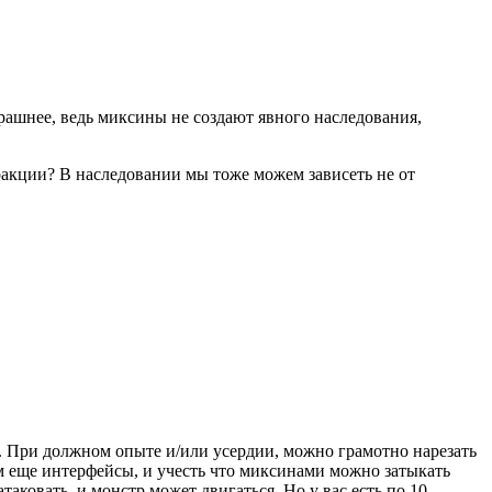
трашнее, ведь миксины не создают явного наследования,
стракции? В наследовании мы тоже можем зависеть не от
м. При должном опыте и/или усердии, можно грамотно нарезать
м еще интерфейсы, и учесть что миксинами можно затыкать
аковать, и монстр может двигаться. Но у вас есть по 10