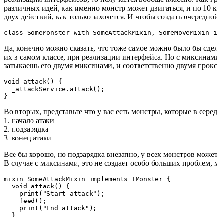
различных идей, как именно монстр может двигаться, и по 10 к
двух действий, как только захочется. И чтобы создать очередной
class SomeMonster with SomeAttackMixin, SomeMoveMixin i
Да, конечно можно сказать, что тоже самое можно было бы сде
их в самом классе, при реализации интерфейса. Но с миксинам
затыкаешь его двумя миксинами, и соответственно двумя прокси
void attack() {

  _attackService.attack();

}
Во вторых, представьте что у вас есть монстры, которые в сер
1. начало атаки
2. подзарядка
3. конец атаки
Все бы хорошо, но подзарядка внезапно, у всех монстров может 
В случае с миксинами, это не создает особо больших проблем,
mixin SomeAttackMixin implements IMonster {

  void attack() {

    print("Start attack");

    feed();

    print("End attack");

  }
