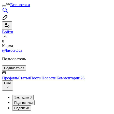
Все потоки
Войти
0
Карма
@fasoGOda
Пользователь
Подписаться
Профиль
Статьи
Посты
Новости
Комментарии
26
Ещё
Закладки
3
Подписчики
Подписки