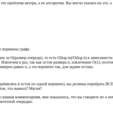
 это проблема автора, а не алгоритма. Вы могли указать на это, 
се вершины графа
ние за O(размер очереди), то есть O(log m)/O(log n) в зависимос
Извлечем n раз, так как остов размера n, извлечение O(1), поэтом
ерно равно n, а это вероятно так, для задачи остова.
те добавлять в остов по одной вершине), вы должны перебрать ВСЕ
тов, что важно)? Магия?
о вашим комментариям, мне показалось, что вы говорите не о нем
ритетной очередью