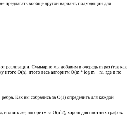
а не предлагать вообще другой вариант, подходящий для
ти от реализации. Суммарно мы добавим в очередь m раз (так как
у итого O(n), итого весь алгоритм O(m * log m + n), где n по
 ребра. Как вы собрались за O(1) определить для каждой
, и опять же, алгоритм за O(nˆ2), хорош для плотных графов.