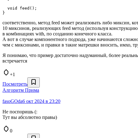
  void feed();

}
соответственно, метод feed может реализовать либо миксин, к
10 миксинов, реализующих feed метод (используя конструкцию o
в комбинациях with, по созданию конечного класса.
А вот в случае компонентного подхода, уже начинаются сложно
чем с миксинами, и правки в такие матрешки вносить, имхо, тр
Я понимаю, что пример достаточно надуманный, более реальный
встречается
+1
Посмотреть
Алгоритм Прима
fasoGOda
6 окт 2024 в 23:20
Не поспоришь (:
Тут вы абсолютно правы)
0