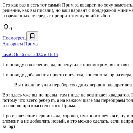
Это как раз и есть тот самый Прим за квадрат, но хочу замети
решение, как вы писали), но ваш вариант с поддержкой минима
разреженных, очередь с приоритетом лучший выбор
0
Посмотреть
Алгоритм Прима
fasoGOda
6 окт 2024 в 16:15
По поводу извлечения, да, перепутал с просмотром, вы правы, за
По поводу добавления просто опечатка, конечно за log размера,
Вы никак не учли перебор соседних вершин, квадрат воз
Вот здесь уже вы не правы, там нигде не возникает квадратов.
потому что всего ребер m, а на каждом шаге мы перебираем толь
и говорю про классического Прима.
Про извлечение вершин - да, хорошо, нужно извлечь все, ну и чт
элемент, а не добавлять новый, а это можно сделать, если напр
за log)