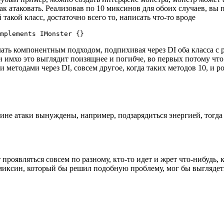
ак атаковать. Реализовав по 10 миксинов для обоих случаев, вы
 такой класс, достаточно всего то, написать что-то вроде
mplements IMonster {}
лать компонентным подходом, подпихивая через DI оба класса с
и имхо это выглядит поизящнее и погибче, во первых потому что 
 методами через DI, совсем другое, когда таких методов 10, и р
едине атаки вынуждены, например, подзарядиться энергией, тогда
проявляться совсем по разному, кто-то идет и жрет что-нибудь, к
 миксин, который бы решил подобную проблему, мог бы выглядет