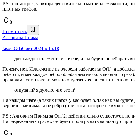
P.S.: посмотрел, у автора действительно матрица смежности, но
плотных графов.
0
Посмотреть
Алгоритм Прима
fasoGOda
6 окт 2024 в 15:18
для каждого элемента из очереди вы будете перебирать в
Почему, нет. Извлечение из очереди работает за O(1), а добавле
ребер m, и мы каждое ребро обработаем не больше одного раза). 
правилам асимптотики можно опустить, если считать, что m прим
откуда m? я думаю, что это n²
На каждом шаге (а таких шагов у вас будет n, так как вы буде
вершины минимальное ребро (при этом, которое не входит в ос
P.S.: Алгоритм Прима за O(nˆ2) действительно существует, но п
На разреженных графах он будет проигрывать варианту с прио
0