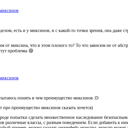
 миксинов
елом, есть и у миксинов, и с какой-то точки зрения, она даже с
сим от миксина, что в этом плохого то? То что зависим не от аб
 тут проблемы 😄
 миксинов
же пытаюсь понять в чем преимущество миксинов :D
вот про преимущество миксинов сказать хочется)
о вроде попытки сделать множественное наследование безопасны
ков различные классы, с разным поведением. Если добавить к ни
убый пример, можно создать интерфейс монстра, монстр может ат