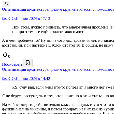
Оптимизация архитектуры: делим крупные классы с помощью
fasoGOda
4 ноя 2024 в 17:13
При этом, нужно понимать, что аналогичная проблема, в ц
но при этом все ещё создают зависимость.
А в чем проблема то? Ну да, явного наследования нет, но зави
абстракции, при паттерне шаблон-стратегия. В общем, не вижу
0
Посмотреть
Оптимизация архитектуры: делим крупные классы с помощью
fasoGOda
4 ноя 2024 в 14:42
P.S. буду рад, если меня кто-то поправит, я много лет у
Я не берусь рассуждать о том, что написано в этой статье, но 
На мой взгляд это действительно классная штука, и это что-т
функционал на миксины, и потом собирать из них как из куби
реализации интерфейсов, то получается вообще классно. Как гр