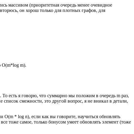
йтись массивом (приоритетная очередь менее очевидное
вторюсь, он хорош только для плотных графов, для
о O(m*log m).
 То есть я говорю, что суммарно мы положим в очередь m раз,
не список смежности, это другой вопрос, я не вникал в детали,
и O(m * log n), если как вы говорите, научиться обновлять
 все тоже самое, только бонусом умеет обновлять элемент (тоже